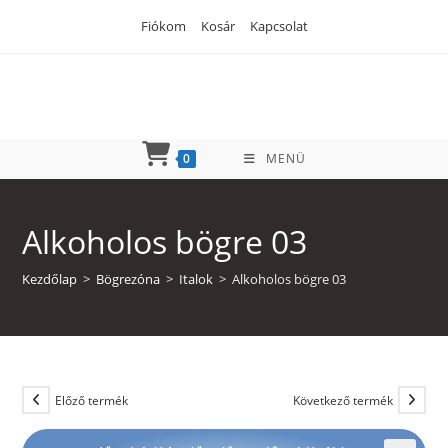
Skip
Fiókom
Kosár
Kapcsolat
to
content
0
MENÜ
Alkoholos bögre 03
Kezdőlap
>
Bögrezóna
>
Italok
>
Alkoholos bögre 03
Előző termék
Következő termék