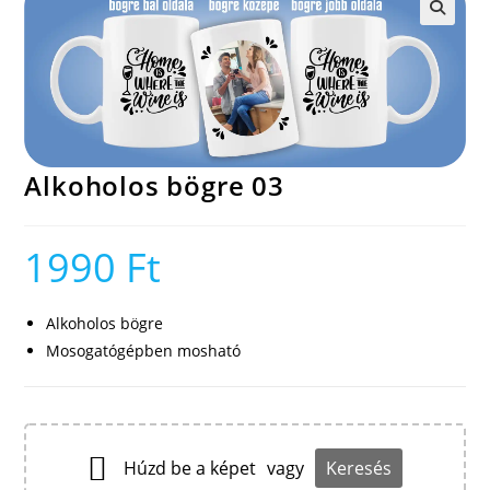
🔍
Alkoholos bögre 03
1990
Ft
Alkoholos bögre
Mosogatógépben mosható
Húzd be a képet
vagy
Keresés