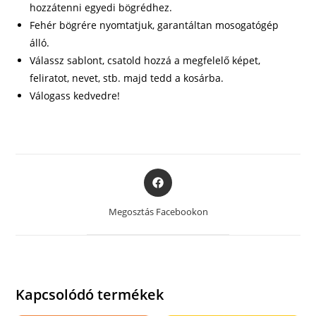
hozzátenni egyedi bögrédhez.
Fehér bögrére nyomtatjuk, garantáltan mosogatógép
álló.
Válassz sablont, csatold hozzá a megfelelő képet,
feliratot, nevet, stb. majd tedd a kosárba.
Válogass kedvedre!
Opens
in
a
Megosztás Facebookon
new
window
Kapcsolódó termékek