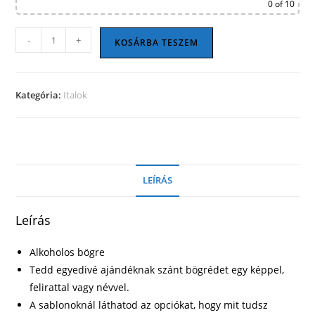
0
of 10
Alkoholos
-
+
KOSÁRBA TESZEM
bögre
03
mennyiség
Kategória:
Italok
LEÍRÁS
Leírás
Alkoholos bögre
Tedd egyedivé ajándéknak szánt bögrédet egy képpel,
felirattal vagy névvel.
A sablonoknál láthatod az opciókat, hogy mit tudsz