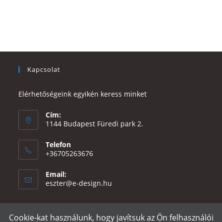
Kapcsolat
Elérhetőségeink egyikén keress minket
Cím:
1144 Budapest Füredi park 2.
Telefon
+36705263676
Email:
Opens
eszter@e-design.hu
in
your
application
Cookie-kat használunk, hogy javítsuk az Ön felhasználói