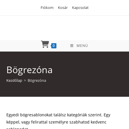
Skip
Fiókom
Kosár
Kapcsolat
to
content
0
MENÜ
Bögrezóna
Kezdőlap
>
Bögrezóna
Egyedi bögresablonokat találsz kategóriák szerint. Egy
képpel, vagy felirattal személyre szabhatod kedvenc