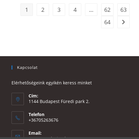
1
2
3
4
…
62
63
64
Kapcsolat
Elérhetőségeink egyikén keress minket
Cím:
1144 Budapest Füredi park 2.
Telefon
+36705263676
Email:
Opens
eszter@e-design.hu