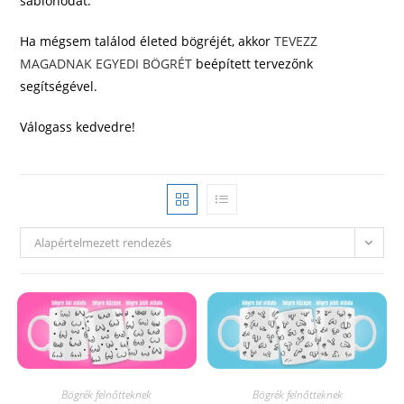
sablonodat.
Ha mégsem találod életed bögréjét, akkor
TEVEZZ
MAGADNAK EGYEDI BÖGRÉT
beépített tervezőnk
segítségével.
Válogass kedvedre!
Alapértelmezett rendezés
Bögrék felnőtteknek
Bögrék felnőtteknek