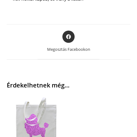
Opens
in
a
Megosztás Facebookon
new
window
Érdekelhetnek még…