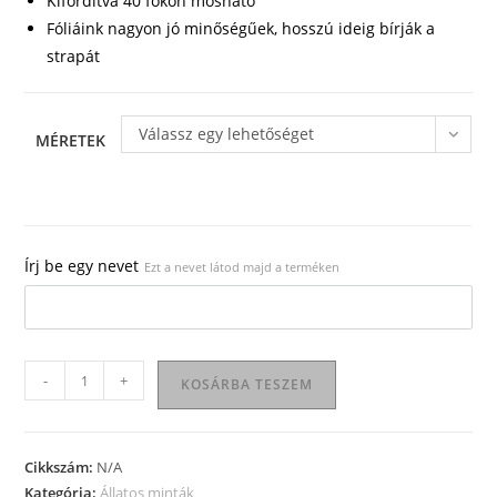
Kifordítva 40 fokon mosható
Fóliáink nagyon jó minőségűek, hosszú ideig bírják a
strapát
Válassz egy lehetőséget
MÉRETEK
Írj be egy nevet
Ezt a nevet látod majd a terméken
Állatos
-
+
KOSÁRBA TESZEM
póló
12
mennyiség
Cikkszám:
N/A
Kategória:
Állatos minták