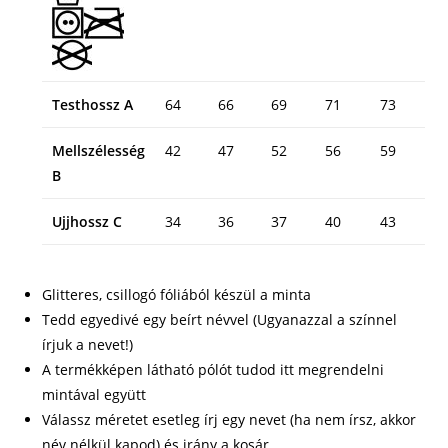
Testhossz A
64
66
69
71
73
Mellszélesség
42
47
52
56
59
B
Ujjhossz C
34
36
37
40
43
Glitteres, csillogó fóliából készül a minta
Tedd egyedivé egy beírt névvel (Ugyanazzal a színnel
írjuk a nevet!)
A termékképen látható pólót tudod itt megrendelni
mintával együtt
Válassz méretet esetleg írj egy nevet (ha nem írsz, akkor
név nélkül kapod) és irány a kosár.