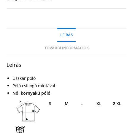
LEÍRÁS
TOVÁBBI INFORMÁCIÓK
Leírás
Uszkár póló
Póló csillogó mintával
Női környakú póló
S
M
L
XL
2 XL