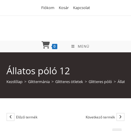
Skip
Fiókom
Kosár
Kapcsolat
to
content
0
MENÜ
Állatos póló 12
Kezdőlap
>
Glittermánia
>
Glitteres ötletek
>
Glitteres póló
>
Állatos
Előző termék
Következő termék