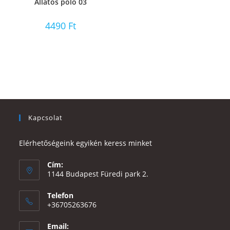
Állatos póló 03
4490
Ft
Kapcsolat
Elérhetőségeink egyikén keress minket
Cím:
1144 Budapest Füredi park 2.
Telefon
+36705263676
Email: