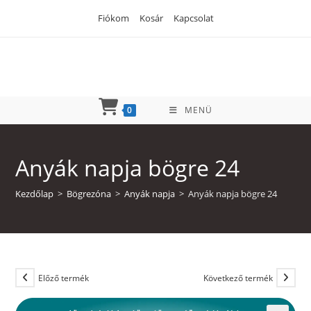
Skip
Fiókom
Kosár
Kapcsolat
to
content
0
MENÜ
Anyák napja bögre 24
Kezdőlap
>
Bögrezóna
>
Anyák napja
>
Anyák napja bögre 24
Előző termék
Következő termék