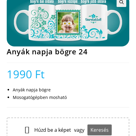
🔍
Anyák napja bögre 24
1990
Ft
Anyák napja bögre
Mosogatógépben mosható
Húzd be a képet
vagy
Keresés