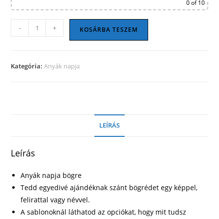
0
of 10
Anyák
-
+
KOSÁRBA TESZEM
napja
bögre
24
Kategória:
Anyák napja
mennyiség
LEÍRÁS
Leírás
Anyák napja bögre
Tedd egyedivé ajándéknak szánt bögrédet egy képpel,
felirattal vagy névvel.
A sablonoknál láthatod az opciókat, hogy mit tudsz