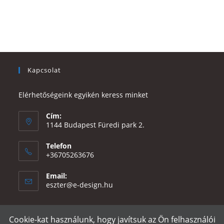
Kapcsolat
Elérhetőségeink egyikén keress minket
Cím:
1144 Budapest Füredi park 2.
Telefon
+36705263676
Email:
Opens
eszter@e-design.hu
in
your
application
Cookie-kat használunk, hogy javítsuk az Ön felhasználói