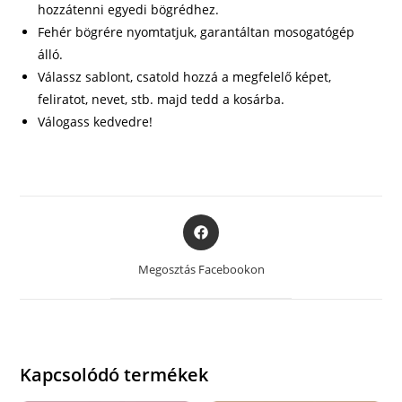
hozzátenni egyedi bögrédhez.
Fehér bögrére nyomtatjuk, garantáltan mosogatógép
álló.
Válassz sablont, csatold hozzá a megfelelő képet,
feliratot, nevet, stb. majd tedd a kosárba.
Válogass kedvedre!
Opens
in
a
Megosztás Facebookon
new
window
Kapcsolódó termékek