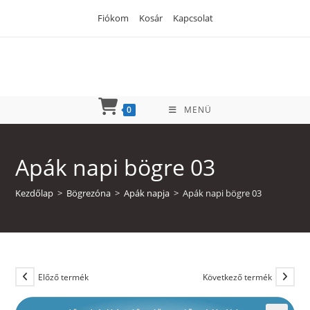
Skip
Fiókom
Kosár
Kapcsolat
to
content
0
MENÜ
Apák napi bögre 03
Kezdőlap
>
Bögrezóna
>
Apák napja
>
Apák napi bögre 03
Előző termék
Következő termék