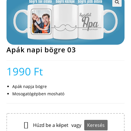
🔍
Apák napi bögre 03
1990
Ft
Apák napja bögre
Mosogatógépben mosható
Húzd be a képet
vagy
Keresés