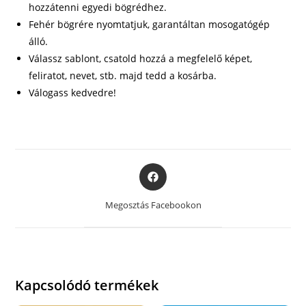
hozzátenni egyedi bögrédhez.
Fehér bögrére nyomtatjuk, garantáltan mosogatógép
álló.
Válassz sablont, csatold hozzá a megfelelő képet,
feliratot, nevet, stb. majd tedd a kosárba.
Válogass kedvedre!
Opens
in
a
Megosztás Facebookon
new
window
Kapcsolódó termékek