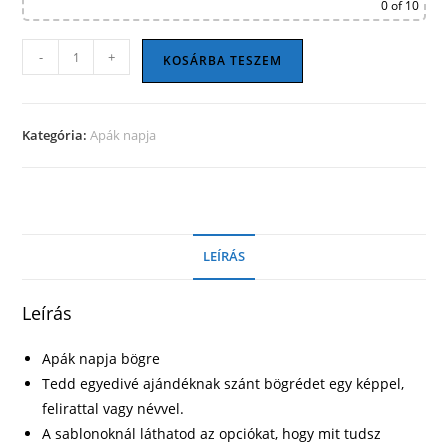
0
of 10
Apák
-
+
KOSÁRBA TESZEM
napi
bögre
03
Kategória:
Apák napja
mennyiség
LEÍRÁS
Leírás
Apák napja bögre
Tedd egyedivé ajándéknak szánt bögrédet egy képpel,
felirattal vagy névvel.
A sablonoknál láthatod az opciókat, hogy mit tudsz