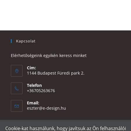
Kapcsolat
Elérhetőségeink egyikén keress minket
Cím:
1144 Budapest Füredi park 2.
Telefon
+36705263676
Email:
Opens
eszter@e-design.hu
in
your
application
Cookie-kat használunk, hogy javítsuk az Ön felhasználói