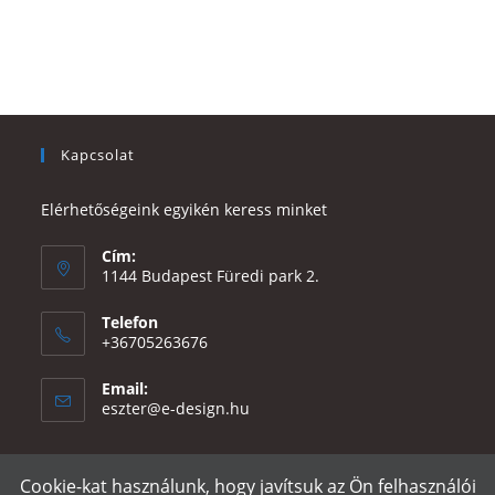
Kapcsolat
Elérhetőségeink egyikén keress minket
Cím:
1144 Budapest Füredi park 2.
Telefon
+36705263676
Email:
Opens
eszter@e-design.hu
in
your
application
Cookie-kat használunk, hogy javítsuk az Ön felhasználói