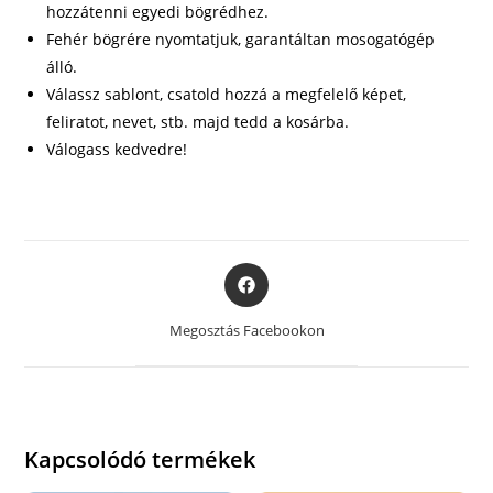
hozzátenni egyedi bögrédhez.
Fehér bögrére nyomtatjuk, garantáltan mosogatógép
álló.
Válassz sablont, csatold hozzá a megfelelő képet,
feliratot, nevet, stb. majd tedd a kosárba.
Válogass kedvedre!
Opens
in
a
Megosztás Facebookon
new
window
Kapcsolódó termékek