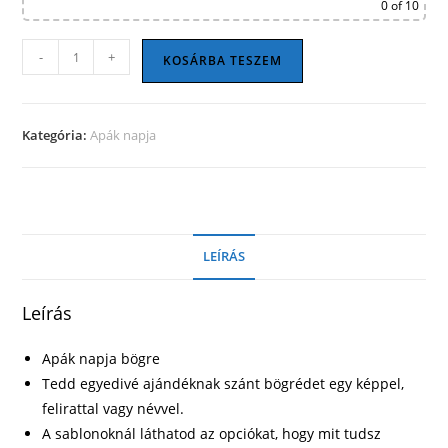
0
of 10
Apák
-
+
KOSÁRBA TESZEM
napi
bögre
15
Kategória:
Apák napja
mennyiség
LEÍRÁS
Leírás
Apák napja bögre
Tedd egyedivé ajándéknak szánt bögrédet egy képpel,
felirattal vagy névvel.
A sablonoknál láthatod az opciókat, hogy mit tudsz