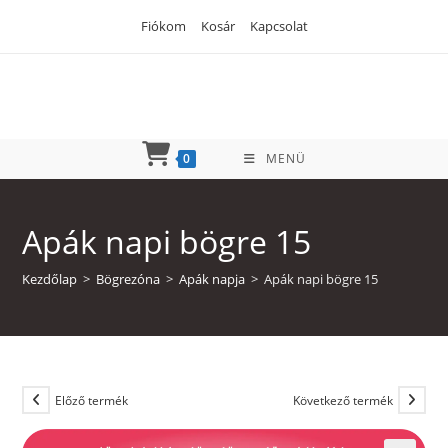
Skip
Fiókom
Kosár
Kapcsolat
to
content
0
MENÜ
Apák napi bögre 15
Kezdőlap
>
Bögrezóna
>
Apák napja
>
Apák napi bögre 15
Előző termék
Következő termék