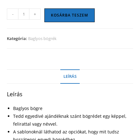
Baglyos
-
+
KOSÁRBA TESZEM
bögre
12
mennyiség
Kategória:
Baglyos bögrék
LEÍRÁS
Leírás
Baglyos bögre
Tedd egyedivé ajándéknak szánt bögrédet egy képpel,
felirattal vagy névvel.
A sablonoknál láthatod az opciókat, hogy mit tudsz
hozzátenni egyedi bögrédhez.