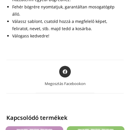
Fehér bögrére nyomtatjuk, garantáltan mosogatógép
álló.
Válassz sablont, csatold hozzá a megfelelő képet,
feliratot, nevet, stb. majd tedd a kosárba.
Válogass kedvedre!
Opens
in
a
Megosztás Facebookon
new
window
Kapcsolódó termékek