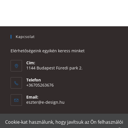
Kapcsolat
Elérhetőségeink egyikén keress minket
Cím:
1144 Budapest Füredi park 2.
Telefon
+36705263676
Email:
Opens
eszter@e-design.hu
in
your
application
Cookie-kat használunk, hogy javítsuk az Ön felhasználói