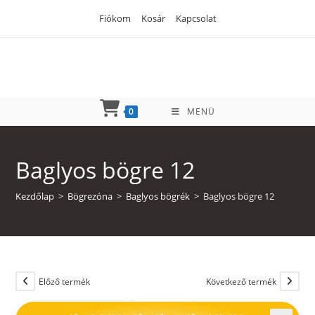
Skip
Fiókom
Kosár
Kapcsolat
to
content
0
MENÜ
Baglyos bögre 12
Kezdőlap
>
Bögrezóna
>
Baglyos bögrék
>
Baglyos bögre 12
Előző termék
Következő termék