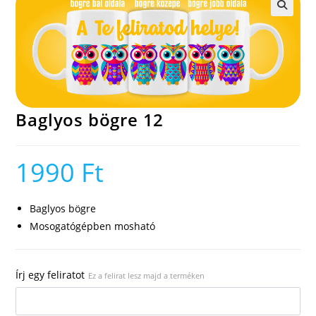
🔍
Baglyos bögre 12
1990
Ft
Baglyos bögre
Mosogatógépben mosható
Írj egy feliratot
Ez a felirat lesz majd a terméken