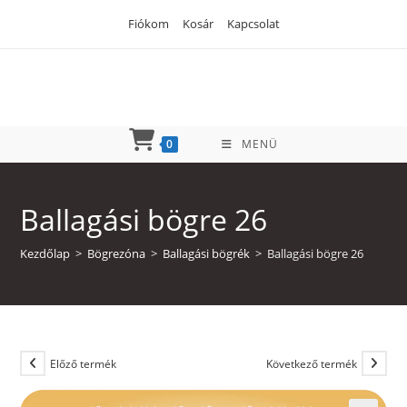
Skip
Fiókom
Kosár
Kapcsolat
to
content
0
MENÜ
Ballagási bögre 26
Kezdőlap
>
Bögrezóna
>
Ballagási bögrék
>
Ballagási bögre 26
Előző termék
Következő termék