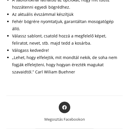
hozzátenni egyedi bögrédhez.
Az aktuális évszámmal készítjük
Fehér bögrére nyomtatjuk, garantáltan mosogatógép
álló.
Válassz sablont, csatold hozzá a megfelelő képet,
feliratot, nevet, stb. majd tedd a kosárba.
Válogass kedvedre!
„Lehet, hogy elfelejtik, mit mondtál nekik, de soha nem
fogják elfelejteni, hogy hogyan érezték magukat
szavaidtól.” Carl Wiliam Buehner
Opens
in
a
Megosztás Facebookon
new
window