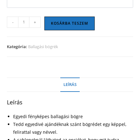
Ballagási
-
+
KOSÁRBA TESZEM
bögre
26
mennyiség
Kategória:
Ballagási bögrék
LEÍRÁS
Leírás
Egyedi fényképes ballagási bögre
Tedd egyedivé ajándéknak szánt bögrédet egy képpel,
felirattal vagy névvel.
A sablonoknál láthatod az opciókat, hogy mit tudsz