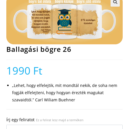
🔍
Ballagási bögre 26
1990
Ft
„Lehet, hogy elfelejtik, mit mondtál nekik, de soha nem
fogják elfelejteni, hogy hogyan érezték magukat
szavaidtól.” Carl Wiliam Buehner
Írj egy feliratot
Ez a felirat lesz majd a terméken