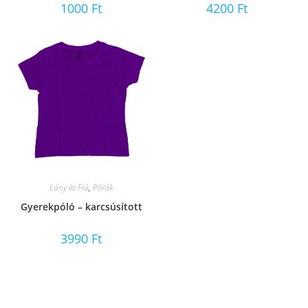
1000
Ft
4200
Ft
Lány és Fiú
,
Pólók
Gyerekpóló – karcsúsított
3990
Ft