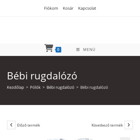
Skip
Fiókom
Kosár
Kapcsolat
to
content
0
MENÜ
Bébi rugdalózó
Kezdőlap
>
Pólók
>
Bébi rugdalózó
>
Bébi rugdalózó
Előző termék
Következő termék