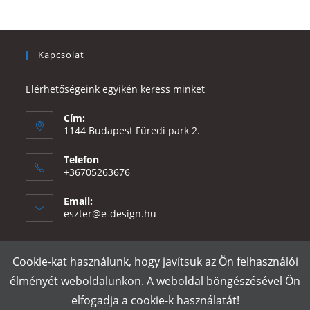
Kapcsolat
Elérhetőségeink egyikén keress minket
Cím:
1144 Budapest Füredi park 2.
Telefon
+36705263676
Email:
Opens
eszter@e-design.hu
in
your
application
Cookie-kat használunk, hogy javítsuk az Ön felhasználói
Rólunk
Szállítás és fizetés
Adatvédelmi tájékoztató
ÁSZF
élményét weboldalunkon. A weboldal böngészésével Ön
Póló nyomtatás
Gy.I.K.
elfogadja a cookie-k használatát!