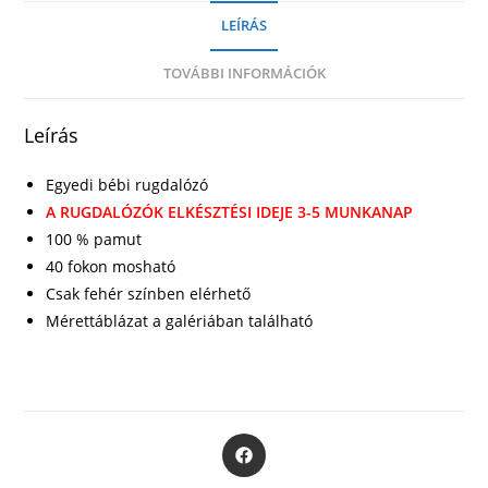
LEÍRÁS
TOVÁBBI INFORMÁCIÓK
Leírás
Egyedi bébi rugdalózó
A RUGDALÓZÓK ELKÉSZTÉSI IDEJE 3-5 MUNKANAP
100 % pamut
40 fokon mosható
Csak fehér színben elérhető
Mérettáblázat a galériában található
Opens
in