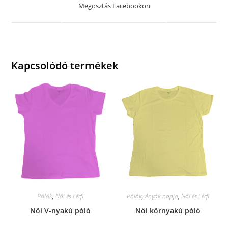
a
Megosztás Facebookon
new
window
Kapcsolódó termékek
Pólók
,
Női és Férfi
Pólók
,
Anyák napja
,
Női és Férfi
Női V-nyakú póló
Női környakú póló