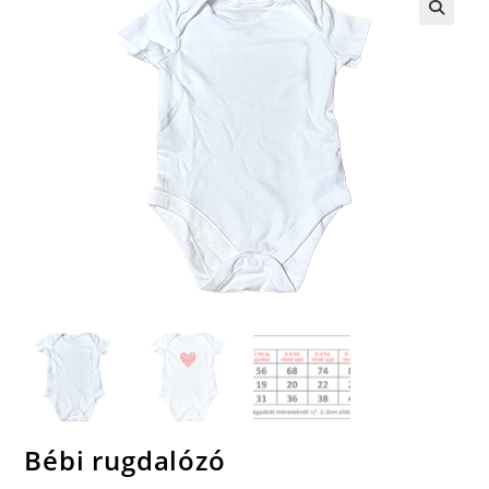
🔍
Bébi rugdalózó