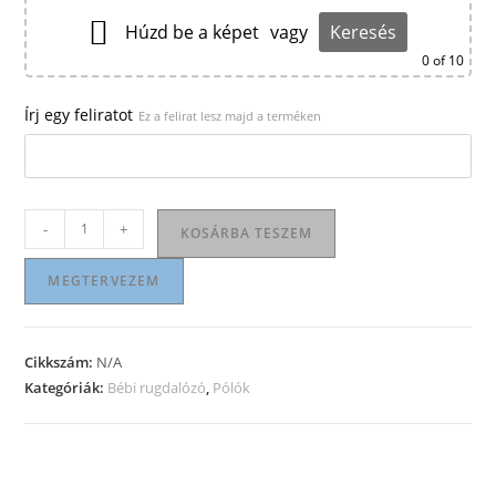
Húzd be a képet
vagy
Keresés
0
of 10
Írj egy feliratot
Ez a felirat lesz majd a terméken
Bébi
-
+
KOSÁRBA TESZEM
rugdalózó
mennyiség
MEGTERVEZEM
Cikkszám:
N/A
Kategóriák:
Bébi rugdalózó
,
Pólók