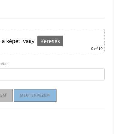
 a képet
vagy
Keresés
0
of 10
rméken
ZEM
MEGTERVEZEM