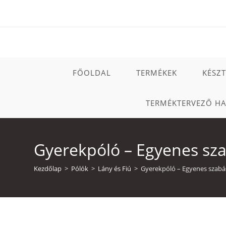
Skip
to
content
FŐOLDAL
TERMÉKEK
KÉSZ
TERMÉKTERVEZŐ H
Gyerekpóló – Egyenes sz
Kezdőlap
>
Pólók
>
Lány és Fiú
>
Gyerekpóló – Egyenes szab