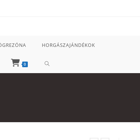
ÖGREZÓNA
HORGÁSZAJÁNDÉKOK
TOGGLE
0
WEBSITE
SEARCH