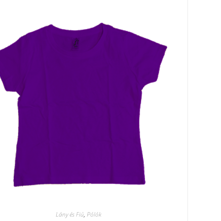
Lány és Fiú
,
Pólók