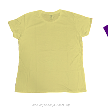
Pólók
,
Anyák napja
,
Női és Férfi