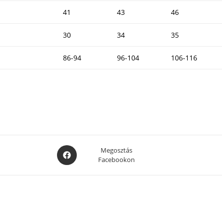
41
43
46
30
34
35
86-94
96-104
106-116
Opens
Megosztás
Facebookon
in
a
new
window