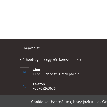
Kapcsolat
Elérhetőségeink egyikén keress minket
Cím:
1144 Budapest Füredi park 2.
Telefon
+36705263676
Email:
Cookie-kat használunk, hogy javítsuk az Ö
Opens
eszter@e-design.hu
in