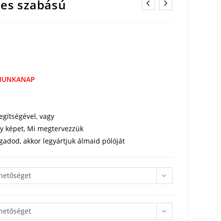
nes szabású
 MUNKANAP
egítségével, vagy
 egy képet, Mi megtervezzük
gadod, akkor legyártjuk álmaid pólóját
ehetőséget
ehetőséget