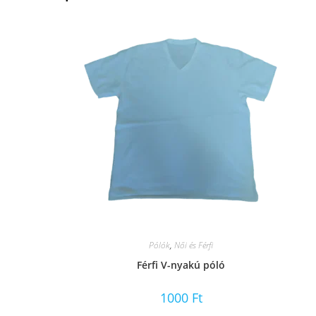
Pólók
,
Női és Férfi
Férfi V-nyakú póló
1000
Ft