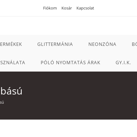
Fiókom
Kosár
Kapcsolat
TERMÉKEK
GLITTERMÁNIA
NEONZÓNA
B
ASZNÁLATA
PÓLÓ NYOMTATÁS ÁRAK
GY.I.K.
abású
ású