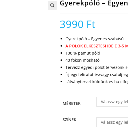
Gyerekpóló – Egye
🔍
3990
Ft
Gyerekpóló – Egyenes szabású
A PÓLÓK ELKÉSZTÉSI IDEJE 3-5
100 % pamut póló
40 fokon mosható
Tervezz egyedi pólót tervezőnk s
Írj egy feliratot és/vagy csatolj
Látványtervet küldünk és ha elfo
Válassz egy l
MÉRETEK
SZÍNEK
Válassz egy l