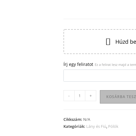
Húzd be
Írj egy feliratot
Ez a felirat lesz majd a te
Gyerekpóló
-
+
KOSÁRBA TES
-
Egyenes
szabású
Cikkszám:
N/A
mennyiség
Kategóriák:
Lány és Fiú
,
Pólók