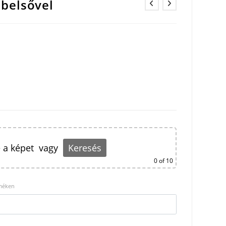
 belsővel
 a képet
vagy
Keresés
0
of 10
rméken