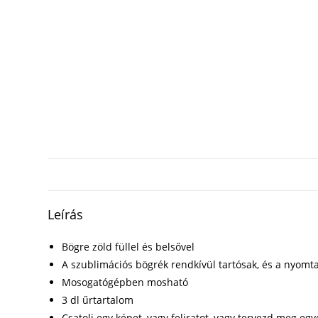
Leírás
Bögre zöld füllel és belsővel
A szublimációs bögrék rendkívül tartósak, és a nyomta
Mosogatógépben mosható
3 dl űrtartalom
Csatolj egy képet, vagy feliratot, vagy tervezd meg eg