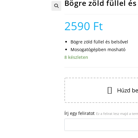
Bögre zöld füllel és
🔍
2590
Ft
Bögre zöld füllel és belsővel
Mosogatógépben mosható
8 készleten
Húzd be
Írj egy feliratot
Ez a felirat lesz majd a te