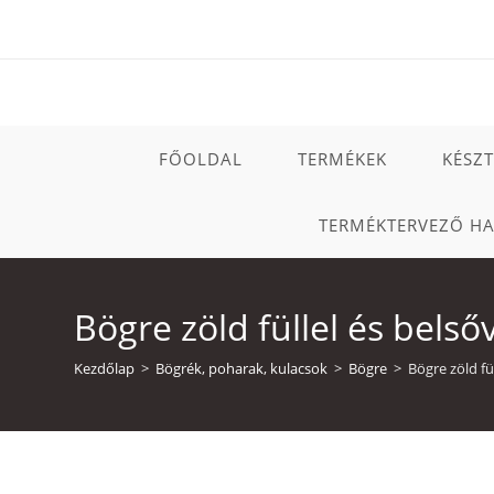
Skip
to
content
FŐOLDAL
TERMÉKEK
KÉSZ
TERMÉKTERVEZŐ H
Bögre zöld füllel és belső
Kezdőlap
>
Bögrék, poharak, kulacsok
>
Bögre
>
Bögre zöld fü