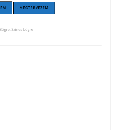
ZEM
MEGTERVEZEM
Bögre
,
Színes bögre