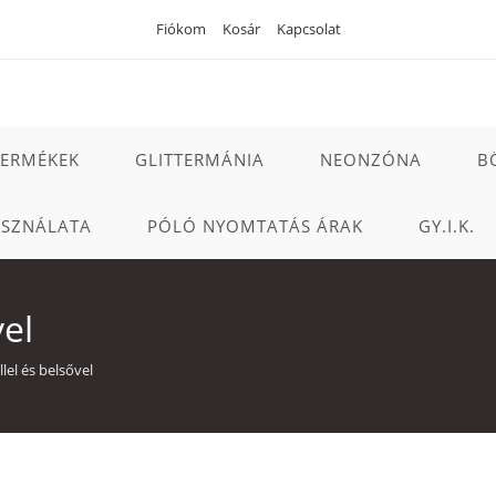
Fiókom
Kosár
Kapcsolat
TERMÉKEK
GLITTERMÁNIA
NEONZÓNA
B
ASZNÁLATA
PÓLÓ NYOMTATÁS ÁRAK
GY.I.K.
vel
llel és belsővel