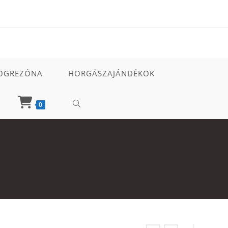
ÖGREZÓNA
HORGÁSZAJÁNDÉKOK
TOGGLE
0
WEBSITE
SEARCH