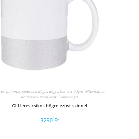
rék, poharak, kulacsok
,
Bögre
,
Bögre
,
Glitteres bögre
,
Glittermánia
,
Karácsonyi termékeink
,
Színes bögre
Glitteres csíkos bögre ezüst színnel
3290
Ft