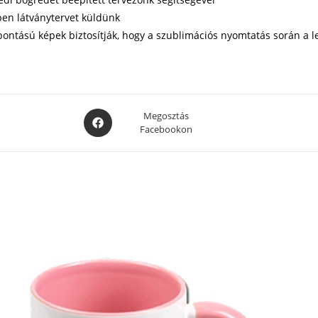
ben látványtervet küldünk
lbontású képek biztosítják, hogy a szublimációs nyomtatás során 
Opens
Megosztás
Facebookon
in
a
new
window