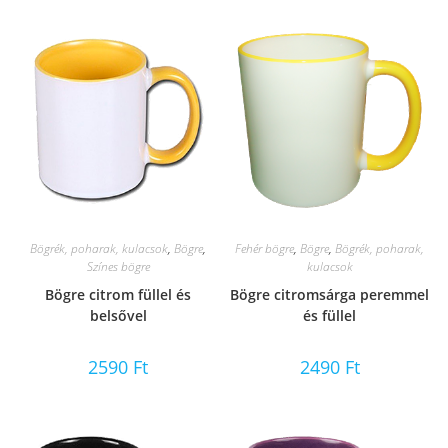
Bögrék, poharak, kulacsok
,
Bögre
,
Fehér bögre
,
Bögre
,
Bögrék, poharak,
Színes bögre
kulacsok
Bögre citrom füllel és
Bögre citromsárga peremmel
belsővel
és füllel
2590
Ft
2490
Ft