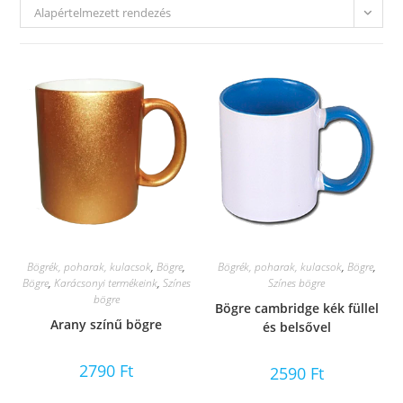
Alapértelmezett rendezés
Bögrék, poharak, kulacsok
,
Bögre
,
Bögrék, poharak, kulacsok
,
Bögre
,
Bögre
,
Karácsonyi termékeink
,
Színes
Színes bögre
bögre
Bögre cambridge kék füllel
Arany színű bögre
és belsővel
2790
Ft
2590
Ft