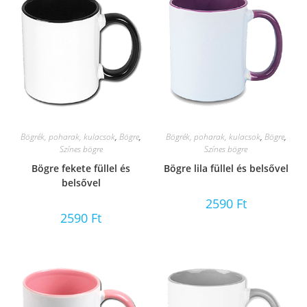
Bögrék, poharak, kulacsok
,
Bögre
,
Bögrék, poharak, kulacsok
,
Bögre
,
Színes bögre
Színes bögre
Bögre fekete füllel és
Bögre lila füllel és belsővel
belsővel
2590
Ft
2590
Ft