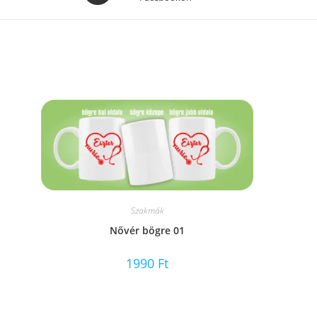
a
new
window
Szakmák
Nővér bögre 01
1990
Ft