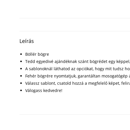
Leírás
Böllér bögre
Tedd egyedivé ajándéknak szánt bögrédet egy képpel, f
A sablonoknál láthatod az opciókat, hogy mit tudsz h
Fehér bögrére nyomtatjuk, garantáltan mosogatógép á
Válassz sablont, csatold hozzá a megfelelő képet, felir
Válogass kedvedre!