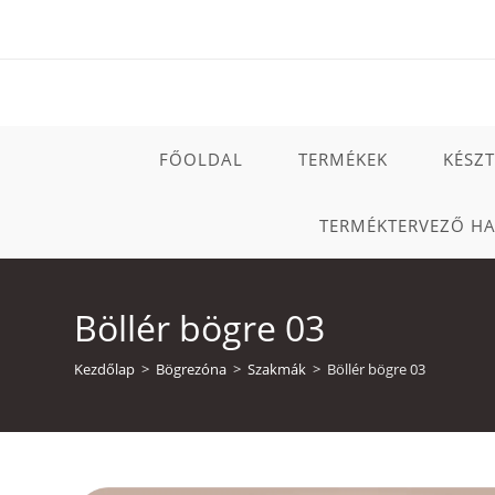
Skip
to
content
FŐOLDAL
TERMÉKEK
KÉSZ
TERMÉKTERVEZŐ H
Böllér bögre 03
Kezdőlap
>
Bögrezóna
>
Szakmák
>
Böllér bögre 03