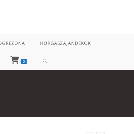
ÖGREZÓNA
HORGÁSZAJÁNDÉKOK
TOGGLE
0
WEBSITE
SEARCH