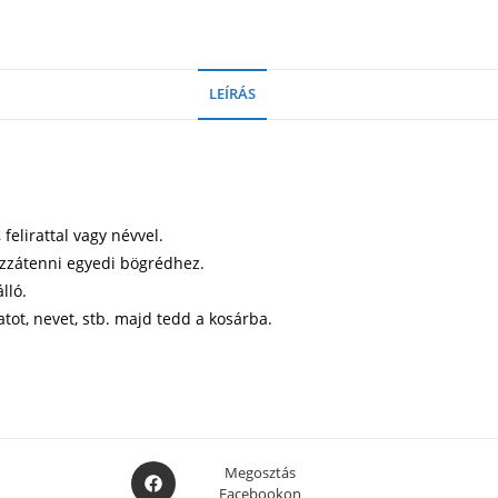
LEÍRÁS
elirattal vagy névvel.
ozzátenni egyedi bögrédhez.
lló.
atot, nevet, stb. majd tedd a kosárba.
Opens
Megosztás
Facebookon
in