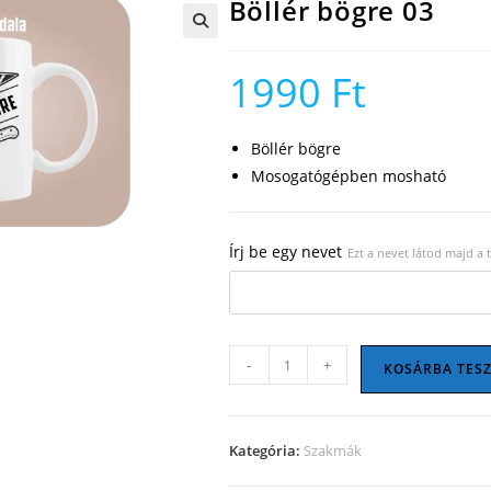
Böllér bögre 03
🔍
1990
Ft
Böllér bögre
Mosogatógépben mosható
Írj be egy nevet
Ezt a nevet látod majd a
Böllér
-
+
KOSÁRBA TES
bögre
03
mennyiség
Kategória:
Szakmák