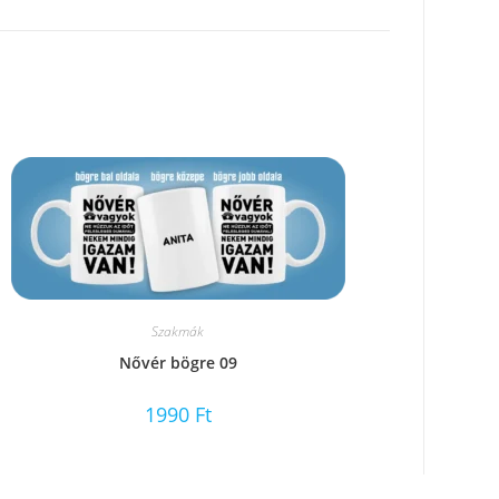
Szakmák
Nővér bögre 09
1990
Ft