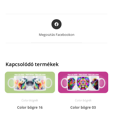
Opens
in
a
Megosztás Facebookon
new
window
Kapcsolódó termékek
Color bögrék
Color bögrék
Color bögre 16
Color bögre 03