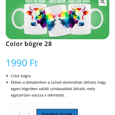
🔍
Color bögre 28
1990
Ft
Color bögre
Ebben a témakörben a színek domináltak, látható, hogy
egyes bögréken valódi színkavalkád látható, mely
egyszerűen vonzza a tekintetet.
Color
-
+
KOSÁRBA TESZEM