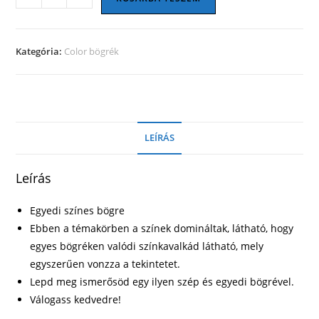
bögre
28
mennyiség
Kategória:
Color bögrék
LEÍRÁS
Leírás
Egyedi színes bögre
Ebben a témakörben a színek domináltak, látható, hogy
egyes bögréken valódi színkavalkád látható, mely
egyszerűen vonzza a tekintetet.
Lepd meg ismerősöd egy ilyen szép és egyedi bögrével.
Válogass kedvedre!