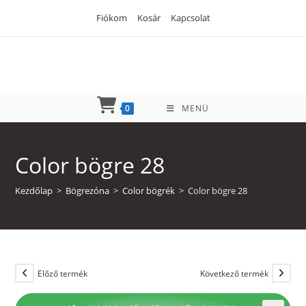
Skip
Fiókom
Kosár
Kapcsolat
to
content
0
MENÜ
Color bögre 28
Kezdőlap
>
Bögrezóna
>
Color bögrék
>
Color bögre 28
Előző termék
Következő termék