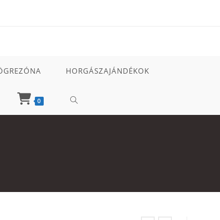
ÖGREZÓNA
HORGÁSZAJÁNDÉKOK
TOGGLE
0
WEBSITE
SEARCH