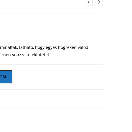
ináltak, látható, hogy egyes bögréken valódi
erűen vonzza a tekintetet.
ZEM