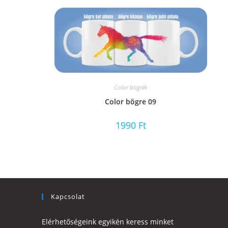
Color bögrék
Color bögre 09
1990
Ft
Kapcsolat
Elérhetőségeink egyikén keress minket