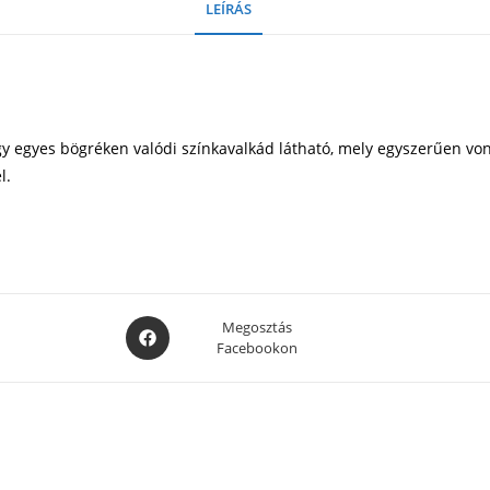
LEÍRÁS
y egyes bögréken valódi színkavalkád látható, mely egyszerűen vonz
l.
Opens
Megosztás
Facebookon
in
a
new
window