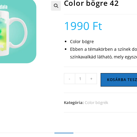
Color bögre 42
🔍
1990
Ft
Color bögre
Ebben a témakörben a színek dom
színkavalkád látható, mely egysz
Color
-
+
KOSÁRBA TES
bögre
42
mennyiség
Kategória:
Color bögrék