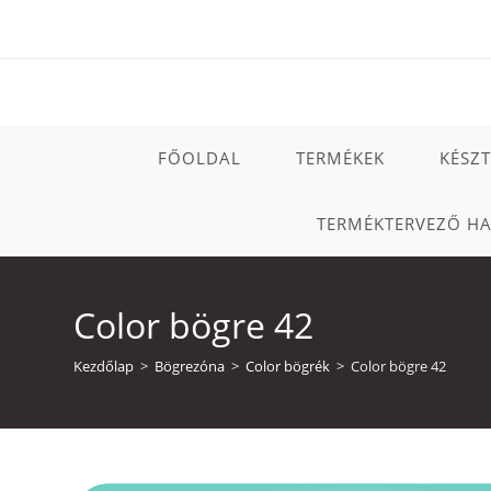
Skip
to
content
FŐOLDAL
TERMÉKEK
KÉSZ
TERMÉKTERVEZŐ H
Color bögre 42
Kezdőlap
>
Bögrezóna
>
Color bögrék
>
Color bögre 42