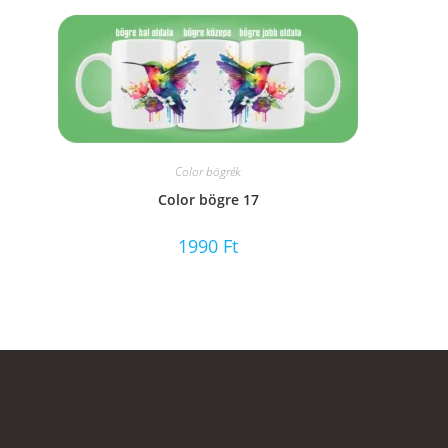
Color bögrék
Color bögre 17
1990
Ft