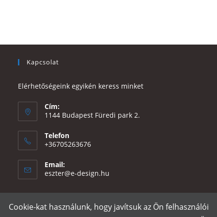
Kapcsolat
Elérhetőségeink egyikén keress minket
Cím:
1144 Budapest Füredi park 2.
Telefon
+36705263676
Email:
Opens
eszter@e-design.hu
in
your
application
Cookie-kat használunk, hogy javítsuk az Ön felhasználói