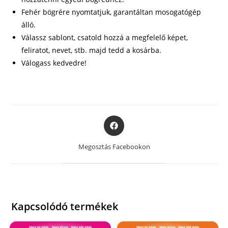
Fehér bögrére nyomtatjuk, garantáltan mosogatógép
álló.
Válassz sablont, csatold hozzá a megfelelő képet,
feliratot, nevet, stb. majd tedd a kosárba.
Válogass kedvedre!
Opens
in
a
Megosztás Facebookon
new
window
Kapcsolódó termékek