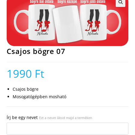
🔍
Csajos bögre 07
1990
Ft
Csajos bögre
Mosogatógépben mosható
Írj be egy nevet
Ezt a nevet látod majd a terméken