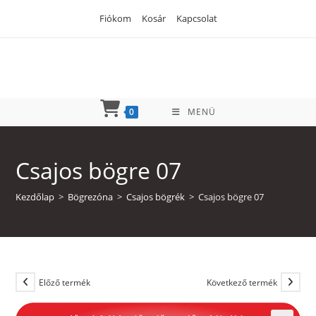
Skip
Fiókom
Kosár
Kapcsolat
to
content
0
MENÜ
Csajos bögre 07
Kezdőlap
>
Bögrezóna
>
Csajos bögrék
>
Csajos bögre 07
Előző termék
Következő termék