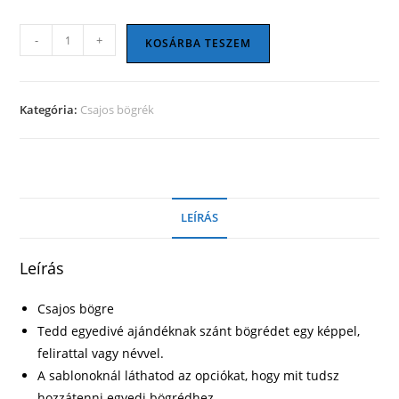
Csajos
-
+
KOSÁRBA TESZEM
bögre
07
mennyiség
Kategória:
Csajos bögrék
LEÍRÁS
Leírás
Csajos bögre
Tedd egyedivé ajándéknak szánt bögrédet egy képpel,
felirattal vagy névvel.
A sablonoknál láthatod az opciókat, hogy mit tudsz
hozzátenni egyedi bögrédhez.