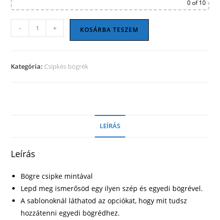
0
of 10
Csipkés
-
+
KOSÁRBA TESZEM
bögre
01
mennyiség
Kategória:
Csipkés bögrék
LEÍRÁS
Leírás
Bögre csipke mintával
Lepd meg ismerősöd egy ilyen szép és egyedi bögrével.
A sablonoknál láthatod az opciókat, hogy mit tudsz
hozzátenni egyedi bögrédhez.