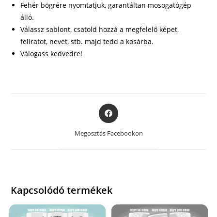
Fehér bögrére nyomtatjuk, garantáltan mosogatógép
álló.
Válassz sablont, csatold hozzá a megfelelő képet,
feliratot, nevet, stb. majd tedd a kosárba.
Válogass kedvedre!
Opens
in
a
Megosztás Facebookon
new
window
Kapcsolódó termékek