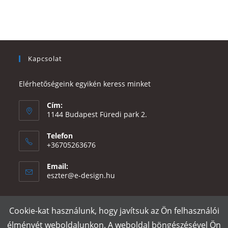
Kapcsolat
Elérhetőségeink egyikén keress minket
Cím:
1144 Budapest Füredi park 2.
Telefon
+36705263676
Email:
Opens
eszter@e-design.hu
in
your
application
Cookie-kat használunk, hogy javítsuk az Ön felhasználói
Rólunk
Szállítás és fizetés
Adatvédelmi tájékoztató
ÁSZF
élményét weboldalunkon. A weboldal böngészésével Ön