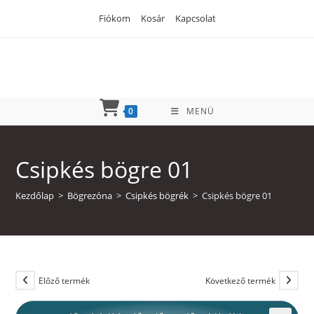
Skip
Fiókom
Kosár
Kapcsolat
to
content
0
MENÜ
Csipkés bögre 01
Kezdőlap
>
Bögrezóna
>
Csipkés bögrék
>
Csipkés bögre 01
Előző termék
Következő termék