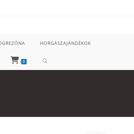
ÖGREZÓNA
HORGÁSZAJÁNDÉKOK
TOGGLE
0
WEBSITE
SEARCH