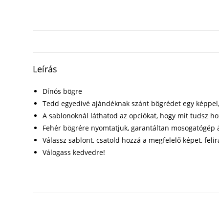
Leírás
Dínós bögre
Tedd egyedivé ajándéknak szánt bögrédet egy képpel, f
A sablonoknál láthatod az opciókat, hogy mit tudsz h
Fehér bögrére nyomtatjuk, garantáltan mosogatógép á
Válassz sablont, csatold hozzá a megfelelő képet, felir
Válogass kedvedre!