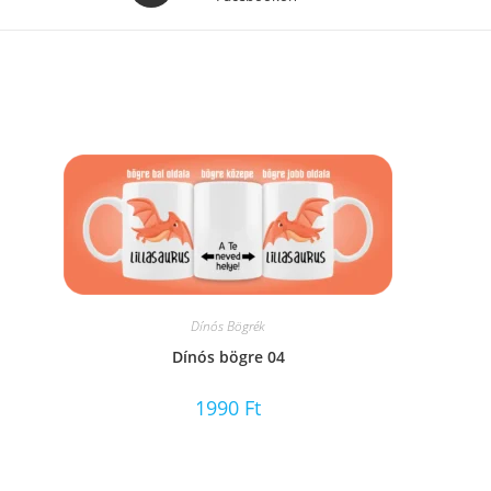
a
new
window
Dínós Bögrék
Dínós bögre 04
1990
Ft