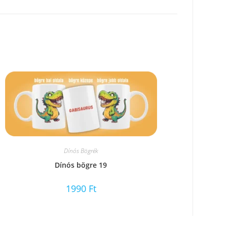
Dínós Bögrék
Dínós bögre 19
1990
Ft