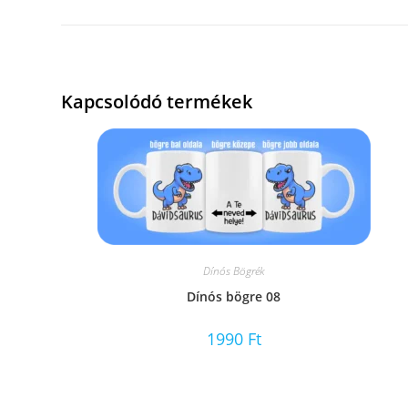
Kapcsolódó termékek
Dínós Bögrék
Dínós bögre 08
1990
Ft