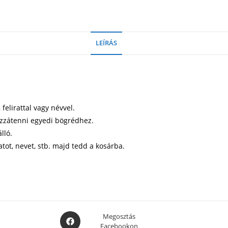
LEÍRÁS
elirattal vagy névvel.
ozzátenni egyedi bögrédhez.
lló.
atot, nevet, stb. majd tedd a kosárba.
Opens
Megosztás
Facebookon
in