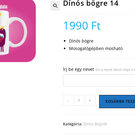
Dínós bögre 14
🔍
1990
Ft
Dínós bögre
Mosogatógépben mosható
Írj be egy nevet
Ezt a nevet látod majd a
Dínós
-
+
KOSÁRBA TES
bögre
14
mennyiség
Kategória:
Dínós Bögrék