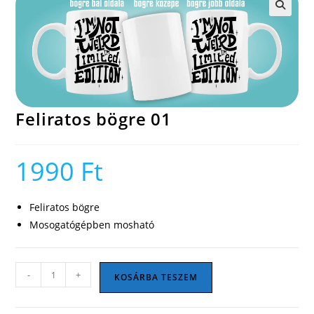
🔍
Feliratos bögre 01
1990
Ft
Feliratos bögre
Mosogatógépben mosható
Feliratos
-
+
KOSÁRBA TESZEM
bögre
01