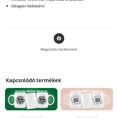
Válogass kedvedre!
Opens
in
a
Megosztás Facebookon
new
window
Kapcsolódó termékek
Feliratos bögrék
Feliratos bögrék