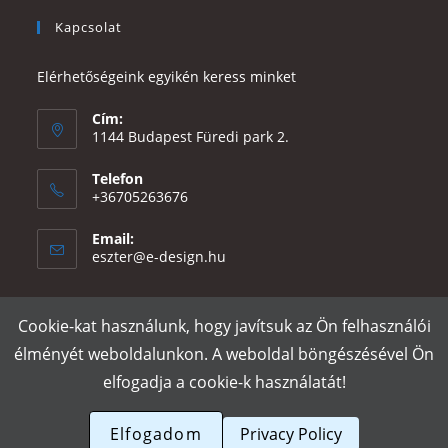
Kapcsolat
Elérhetőségeink egyikén keress minket
Cím:
1144 Budapest Füredi park 2.
Telefon
+36705263676
Email:
Opens
eszter@e-design.hu
in
your
application
Cookie-kat használunk, hogy javítsuk az Ön felhasználói
Rólunk
Szállítás és fizetés
Adatvédelmi tájékoztató
ÁSZF
élményét weboldalunkon. A weboldal böngészésével Ön
Póló nyomtatás
Gy.I.K.
elfogadja a cookie-k használatát!
e-design.hu
Elfogadom
Privacy Policy