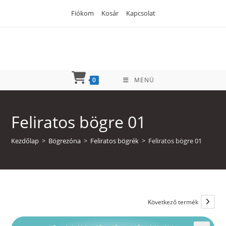
Skip
Fiókom
Kosár
Kapcsolat
to
content
0
MENÜ
Feliratos bögre 01
Kezdőlap
>
Bögrezóna
>
Feliratos bögrék
>
Feliratos bögre 01
Következő termék