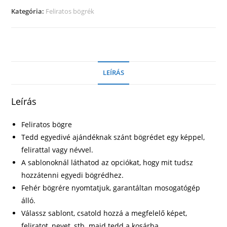
mennyiség
Kategória:
Feliratos bögrék
LEÍRÁS
Leírás
Feliratos bögre
Tedd egyedivé ajándéknak szánt bögrédet egy képpel,
felirattal vagy névvel.
A sablonoknál láthatod az opciókat, hogy mit tudsz
hozzátenni egyedi bögrédhez.
Fehér bögrére nyomtatjuk, garantáltan mosogatógép
álló.
Válassz sablont, csatold hozzá a megfelelő képet,
feliratot, nevet, stb. majd tedd a kosárba.