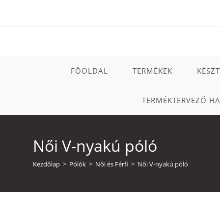
Skip
to
content
FŐOLDAL
TERMÉKEK
KÉSZ
TERMÉKTERVEZŐ H
Női V-nyakú póló
Kezdőlap
>
Pólók
>
Női és Férfi
>
Női V-nyakú póló