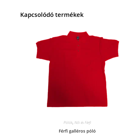
Kapcsolódó termékek
Pólók
,
Női és Férfi
Férfi galléros póló