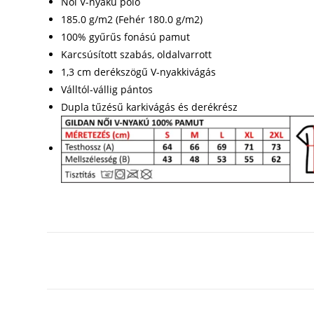
Női V-nyakú póló
185.0 g/m2 (Fehér 180.0 g/m2)
100% gyűrűs fonású pamut
Karcsúsított szabás, oldalvarrott
1,3 cm derékszögű V-nyakkivágás
Válltól-vállig pántos
Dupla tűzésű karkivágás és derékrész