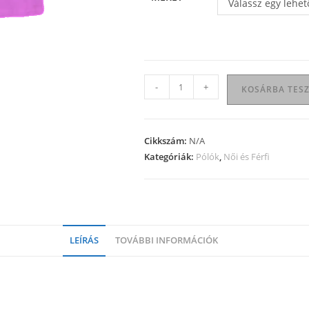
Válassz egy lehet
Női
-
+
KOSÁRBA TES
V-
nyakú
póló
Cikkszám:
N/A
mennyiség
Kategóriák:
Pólók
,
Női és Férfi
LEÍRÁS
TOVÁBBI INFORMÁCIÓK