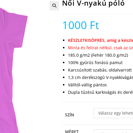
Női V-nyakú póló
🔍
1000
Ft
KÉSZLETKISÖPRÉS, amíg a készle
Minta és felirat nélkül, csak az 
185.0 g/m2 (Fehér 180.0 g/m2)
100% gyűrűs fonású pamut
Karcsúsított szabás, oldalvarrott
1,3 cm derékszögű V-nyakkivágá
Válltól-vállig pántos
Dupla tűzésű karkivágás és deré
Válassz egy lehet
SZÍN
MÉRET