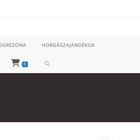
ÖGREZÓNA
HORGÁSZAJÁNDÉKOK
TOGGLE
0
WEBSITE
SEARCH