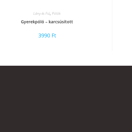
Lány és Fiú
,
Pólók
Gyerekpóló – karcsúsított
3990
Ft