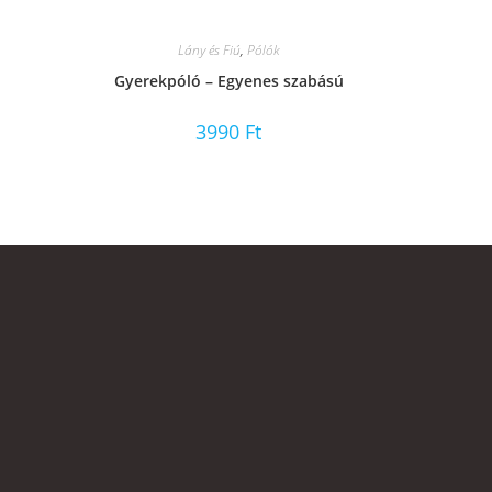
Lány és Fiú
,
Pólók
Gyerekpóló – Egyenes szabású
3990
Ft