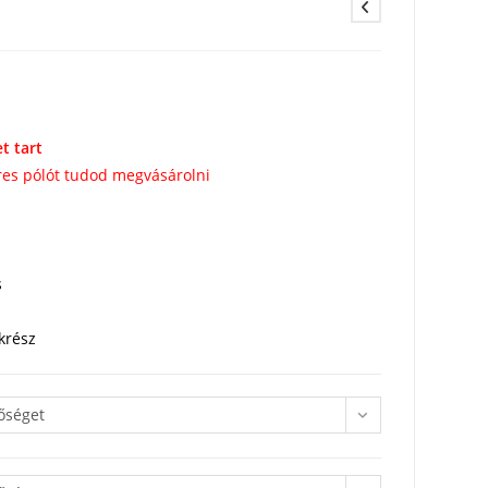
t tart
üres pólót tudod megvásárolni
s
krész
őséget