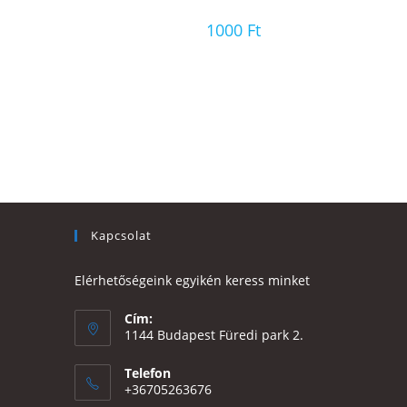
1000
Ft
Kapcsolat
Elérhetőségeink egyikén keress minket
Cím:
1144 Budapest Füredi park 2.
Telefon
+36705263676