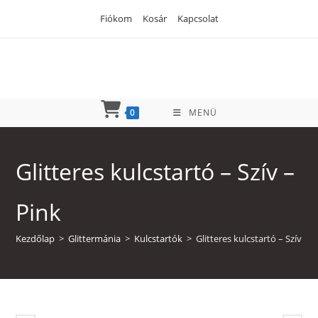
Skip
Fiókom
Kosár
Kapcsolat
to
content
0
MENÜ
Glitteres kulcstartó – Szív –
Pink
Kezdőlap
>
Glittermánia
>
Kulcstartók
>
Glitteres kulcstartó – Szív – P