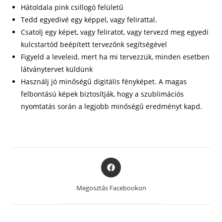
Hátoldala pink csillogó felületű
Tedd egyedivé egy képpel, vagy felirattal.
Csatolj egy képet, vagy feliratot, vagy tervezd meg egyedi
kulcstartód beépített tervezőnk segítségével
Figyeld a leveleid, mert ha mi tervezzük, minden esetben
látványtervet küldünk
Használj jó minőségű digitális fényképet. A magas
felbontású képek biztosítják, hogy a szublimációs
nyomtatás során a legjobb minőségű eredményt kapd.
Opens
in
a
Megosztás Facebookon
new
window