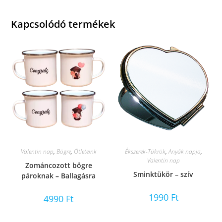
Kapcsolódó termékek
Valentin nap
,
Bögre
,
Ötleteink
Ékszerek-Tükrök
,
Anyák napja
,
Valentin nap
Zománcozott bögre
Sminktükör – szív
pároknak – Ballagásra
1990
Ft
4990
Ft