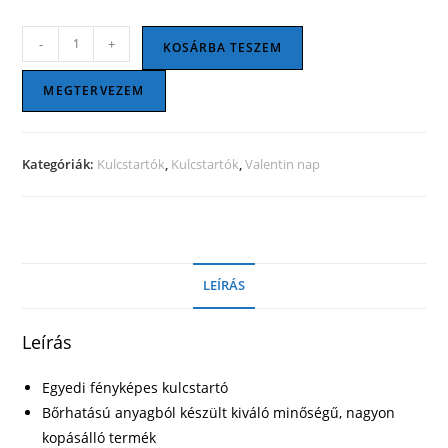
Glitteres
-
+
KOSÁRBA TESZEM
kulcstartó
-
MEGTERVEZEM
Szív
-
Pink
Kategóriák:
Kulcstartók
,
Kulcstartók
,
Valentin nap
mennyiség
LEÍRÁS
Leírás
Egyedi fényképes kulcstartó
Bőrhatású anyagból készült kiváló minőségű, nagyon
kopásálló termék