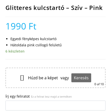
Glitteres kulcstartó – Szív – Pink
1990
Ft
Egyedi fényképes kulcstartó
Hátoldala pink csillogó felületű
6 készleten
Húzd be a képet
vagy
Keresés
0
of 10
Írj egy feliratot
Ez a felirat lesz majd a terméken