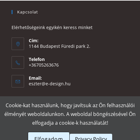
Kapcsolat
Elérhetőségeink egyikén keress minket
Cím:
1144 Budapest Füredi park 2.
Telefon
+36705263676
Email:
Opens
eszter@e-design.hu
in
your
application
Cookie-kat használunk, hogy javítsuk az Ön felhasználói
Rólunk
Szállítás és fizetés
Adatvédelmi tájékoztató
ÁSZF
élményét weboldalunkon. A weboldal böngészésével Ön
Póló nyomtatás
Gy.I.K.
elfogadja a cookie-k használatát!
e-design.hu
Elfogadom
Privacy Policy