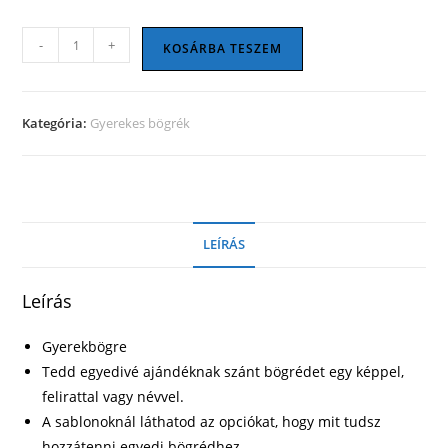
Gyerekbögre
-
+
KOSÁRBA TESZEM
02
mennyiség
Kategória:
Gyerekes bögrék
LEÍRÁS
Leírás
Gyerekbögre
Tedd egyedivé ajándéknak szánt bögrédet egy képpel,
felirattal vagy névvel.
A sablonoknál láthatod az opciókat, hogy mit tudsz
hozzátenni egyedi bögrédhez.