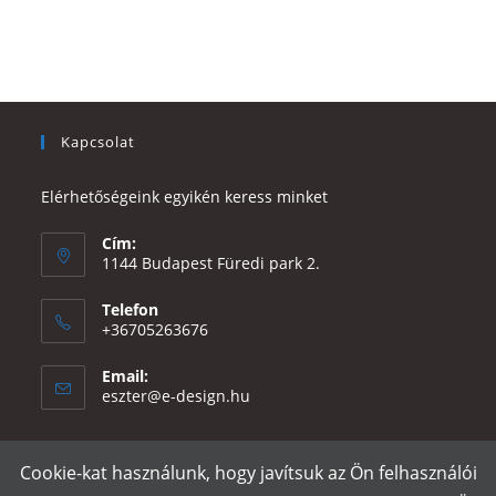
Kapcsolat
Elérhetőségeink egyikén keress minket
Cím:
1144 Budapest Füredi park 2.
Telefon
+36705263676
Email:
Opens
eszter@e-design.hu
in
your
application
Cookie-kat használunk, hogy javítsuk az Ön felhasználói