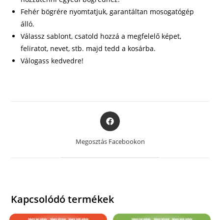
Fehér bögrére nyomtatjuk, garantáltan mosogatógép
álló.
Válassz sablont, csatold hozzá a megfelelő képet,
feliratot, nevet, stb. majd tedd a kosárba.
Válogass kedvedre!
Opens
in
a
Megosztás Facebookon
new
window
Kapcsolódó termékek