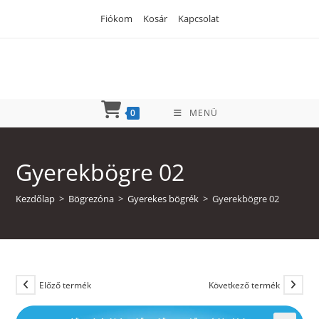
Skip
Fiókom
Kosár
Kapcsolat
to
content
0
MENÜ
Gyerekbögre 02
Kezdőlap
>
Bögrezóna
>
Gyerekes bögrék
>
Gyerekbögre 02
Előző termék
Következő termék