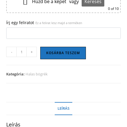
Húzd be a képet
vagy
Keresés
0
of 10
Írj egy feliratot
Ez a felirat lesz majd a terméken
Halas
-
+
KOSÁRBA TESZEM
bögre
07
mennyiség
Kategória:
Halas bögrék
LEÍRÁS
Leírás