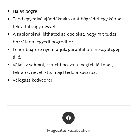
Halas bögre
Tedd egyedivé ajándéknak szánt bögrédet egy képpel,
felirattal vagy névvel.
A sablonoknál láthatod az opciókat, hogy mit tudsz
hozzátenni egyedi bögrédhez.
Fehér bögrére nyomtatjuk, garantáltan mosogatógép
álló.
Válassz sablont, csatold hozzá a megfelelő képet,
feliratot, nevet, stb. majd tedd a kosárba.
Válogass kedvedre!
Opens
in
a
Megosztás Facebookon
new