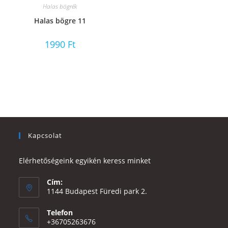
Halas bögrék
Halas bögre 11
1990
Ft
Kapcsolat
Elérhetőségeink egyikén keress minket
Cím:
1144 Budapest Füredi park 2.
Telefon
+36705263676