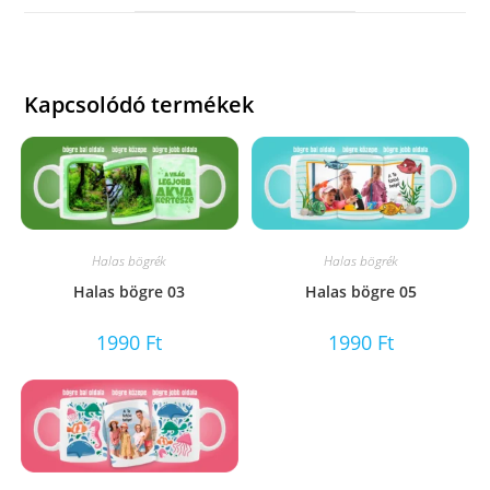
window
Kapcsolódó termékek
Halas bögrék
Halas bögrék
Halas bögre 03
Halas bögre 05
1990
Ft
1990
Ft