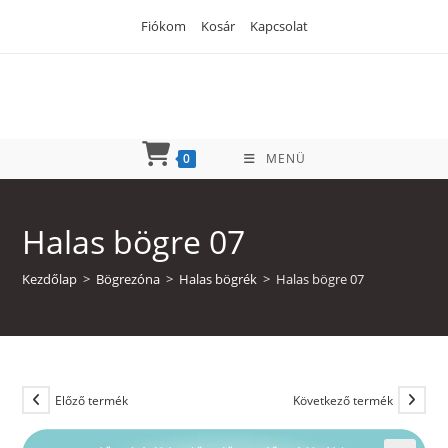
Skip
Fiókom
Kosár
Kapcsolat
to
content
0
MENÜ
Halas bögre 07
Kezdőlap
>
Bögrezóna
>
Halas bögrék
>
Halas bögre 07
Előző termék
Következő termék