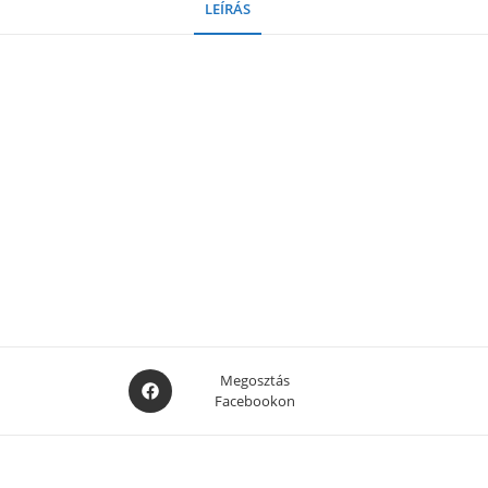
LEÍRÁS
Opens
Megosztás
Facebookon
in
a
new
window