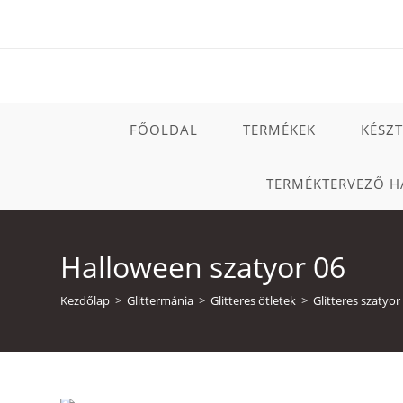
Skip
to
content
FŐOLDAL
TERMÉKEK
KÉSZ
TERMÉKTERVEZŐ H
Halloween szatyor 06
Kezdőlap
>
Glittermánia
>
Glitteres ötletek
>
Glitteres szatyor