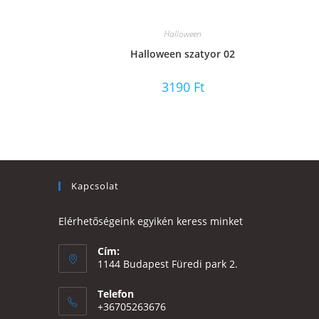
Halloween
Halloween szatyor 02
3190
Ft
Kapcsolat
Elérhetőségeink egyikén keress minket
Cím:
1144 Budapest Füredi park 2.
Telefon
+36705263676