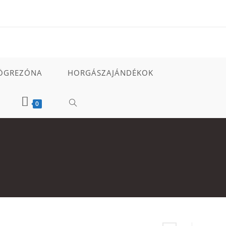
ÖGREZÓNA
HORGÁSZAJÁNDÉKOK
TOGGLE
0
WEBSITE
SEARCH