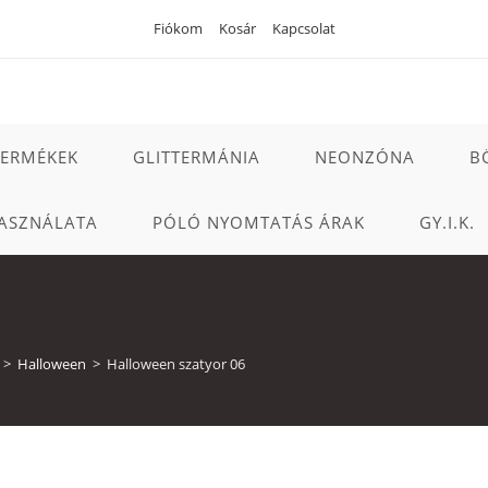
Fiókom
Kosár
Kapcsolat
TERMÉKEK
GLITTERMÁNIA
NEONZÓNA
B
ASZNÁLATA
PÓLÓ NYOMTATÁS ÁRAK
GY.I.K.
>
Halloween
>
Halloween szatyor 06