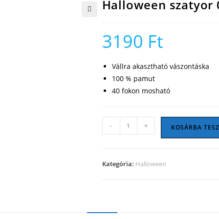
Halloween szatyor 
🔍
3190
Ft
Vállra akasztható vászontáska
100 % pamut
40 fokon mosható
Halloween
-
+
KOSÁRBA TES
szatyor
06
mennyiség
Kategória:
Halloween