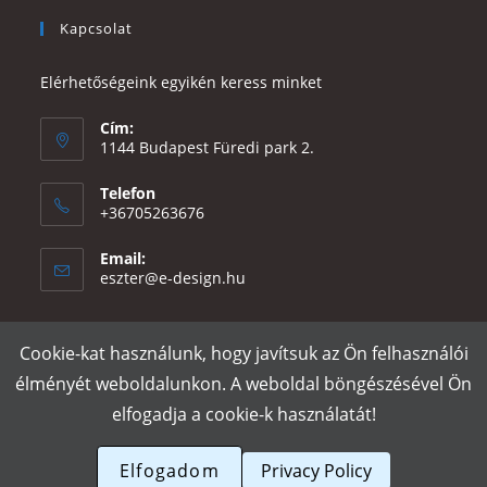
Kapcsolat
Elérhetőségeink egyikén keress minket
Cím:
1144 Budapest Füredi park 2.
Telefon
+36705263676
Email:
Opens
eszter@e-design.hu
in
your
application
Cookie-kat használunk, hogy javítsuk az Ön felhasználói
Rólunk
Szállítás és fizetés
Adatvédelmi tájékoztató
ÁSZF
élményét weboldalunkon. A weboldal böngészésével Ön
Póló nyomtatás
Gy.I.K.
elfogadja a cookie-k használatát!
e-design.hu
Elfogadom
Privacy Policy