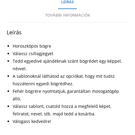
LEÍRÁS
TOVÁBBI INFORMÁCIÓK
Leírás
Horoszkópos bögre
Válassz csillagjegyet
Tedd egyedivé ajándéknak szánt bögrédet egy képpel,
névvel.
A sablonoknál láthatod az opciókat, hogy mit tudsz
hozzátenni egyedi bögrédhez.
Fehér bögrére nyomtatjuk, garantáltan mosogatógép
álló.
Válassz sablont, csatold hozzá a megfelelő képet,
feliratot, nevet, stb. majd tedd a kosárba.
Válogass kedvedre!