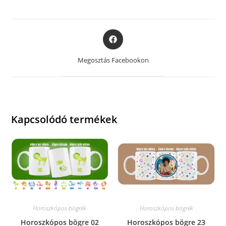
Opens
in
a
Megosztás Facebookon
new
window
Kapcsolódó termékek
Horoszkópos bögrék
Horoszkópos bögrék
Horoszkópos bögre 02
Horoszkópos bögre 23