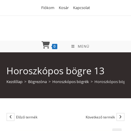
Skip
Fiókom
Kosár
Kapcsolat
to
content
0
MENÜ
Horoszkópos bögre 13
Kezdőlap
>
Bögrezóna
>
Horoszkópos bögrék
>
Horoszkópos bögre 
Előző termék
Következő termék