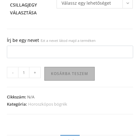
Válassz egy lehetőséget
CSILLAGJEGY
VÁLASZTÁSA
Írj be egy nevet
Ezt a nevet látod majd a terméken
Horoszkópos
-
+
KOSÁRBA TESZEM
bögre
13
mennyiség
Cikkszám:
N/A
Kategória:
Horoszkópos bögrék