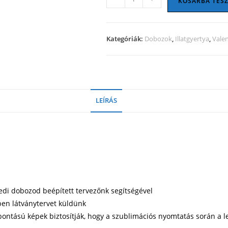
KOSÁRBA TES
szív
alakú
fémdobozban
Kategóriák:
Dobozok
,
Illatgyertya
,
Valen
mennyiség
LEÍRÁS
yedi dobozod beépített tervezőnk segítségével
ben látványtervet küldünk
lbontású képek biztosítják, hogy a szublimációs nyomtatás során 