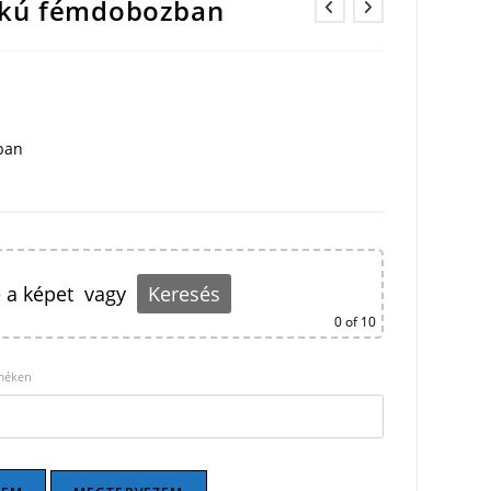
alakú fémdobozban
ban
 a képet
vagy
Keresés
0
of 10
rméken