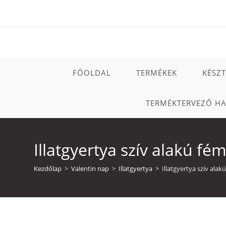
Skip
to
content
FŐOLDAL
TERMÉKEK
KÉSZ
TERMÉKTERVEZŐ H
Illatgyertya szív alakú f
Kezdőlap
>
Valentin nap
>
Illatgyertya
>
Illatgyertya szív al