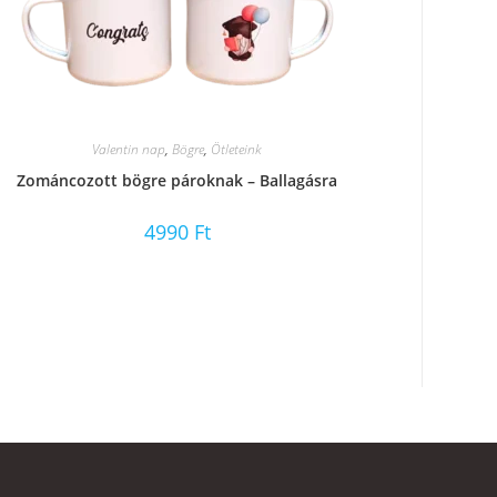
Valentin nap
,
Bögre
,
Ötleteink
Zománcozott bögre pároknak – Ballagásra
4990
Ft