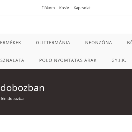
Fiókom
Kosár
Kapcsolat
TERMÉKEK
GLITTERMÁNIA
NEONZÓNA
B
ASZNÁLATA
PÓLÓ NYOMTATÁS ÁRAK
GY.I.K.
émdobozban
akú fémdobozban