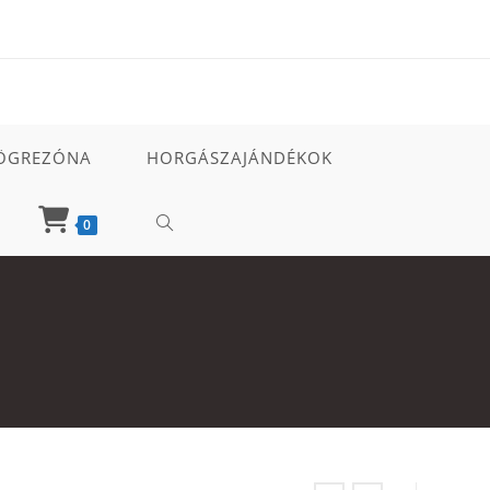
ÖGREZÓNA
HORGÁSZAJÁNDÉKOK
TOGGLE
0
WEBSITE
SEARCH