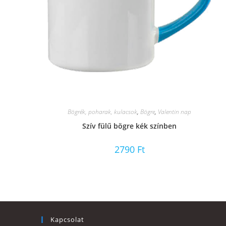
Bögrék, poharak, kulacsok
,
Bögre
,
Valentin nap
Szív fülű bögre kék színben
2790
Ft
Kapcsolat