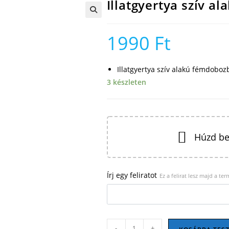
Illatgyertya szív 
🔍
1990
Ft
Illatgyertya szív alakú fémdoboz
3 készleten
Húzd be
Írj egy feliratot
Ez a felirat lesz majd a te
Illatgyertya
-
+