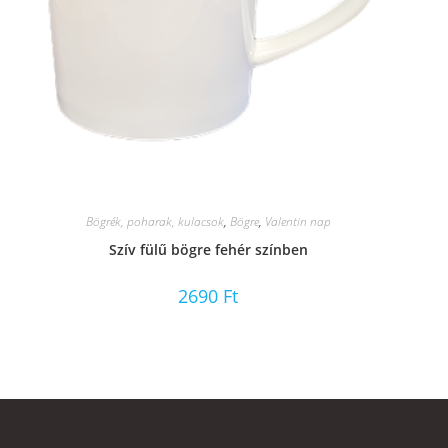
Bögrék, poharak, kulacsok
,
Bögre
,
Valentin nap
Szív fülű bögre fehér színben
2690
Ft