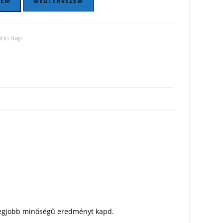
ZEM
MEGTERVEZEM
tin nap
a legjobb minőségű eredményt kapd.