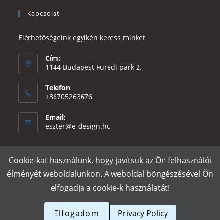
Kapcsolat
Elérhetőségeink egyikén keress minket
Cím:
1144 Budapest Füredi park 2.
Telefon
+36705263676
Email:
Opens
eszter@e-design.hu
in
your
application
Cookie-kat használunk, hogy javítsuk az Ön felhasználói
Rólunk
Szállítás és fizetés
Adatvédelmi tájékoztató
ÁSZF
élményét weboldalunkon. A weboldal böngészésével Ön
Póló nyomtatás
Gy.I.K.
elfogadja a cookie-k használatát!
e-design.hu
Elfogadom
Privacy Policy