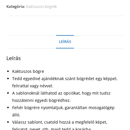
mennyiség
Kategória:
Kaktuszos bögrék
LEÍRÁS
Leírás
Kaktuszos bögre
Tedd egyedivé ajándéknak szánt bögrédet egy képpel,
felirattal vagy névvel.
A sablonoknál láthatod az opciókat, hogy mit tudsz
hozzátenni egyedi bögrédhez.
Fehér bögrére nyomtatjuk, garantáltan mosogatógép
álló.
Válassz sablont, csatold hozzá a megfelelő képet,
feliratot, nevet, stb. majd tedd a kosárba.