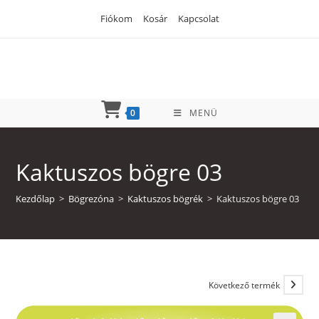
Skip
Fiókom
Kosár
Kapcsolat
to
content
0
MENÜ
Kaktuszos bögre 03
Kezdőlap
>
Bögrezóna
>
Kaktuszos bögrék
>
Kaktuszos bögre 03
Következő termék