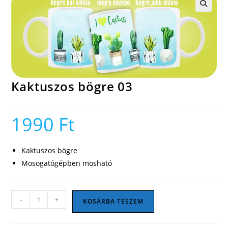
🔍
Kaktuszos bögre 03
1990
Ft
Kaktuszos bögre
Mosogatógépben mosható
Kaktuszos
-
+
KOSÁRBA TESZEM
bögre
03