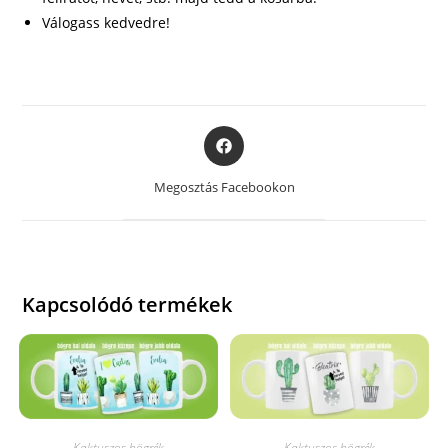
Válogass kedvedre!
Opens
in
a
Megosztás Facebookon
new
window
Kapcsolódó termékek
Kaktuszos bögrék
Kaktuszos bögrék