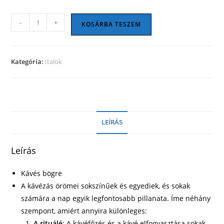
Kávés
-
+
KOSÁRBA TESZEM
bögre
20
mennyiség
Kategória:
Italok
LEÍRÁS
Leírás
Kávés bögre
A kávézás örömei sokszínűek és egyediek, és sokak
számára a nap egyik legfontosabb pillanata. Íme néhány
szempont, amiért annyira különleges:
A rituálé
: A kávéfőzés és a kávé elfogyasztása sokak