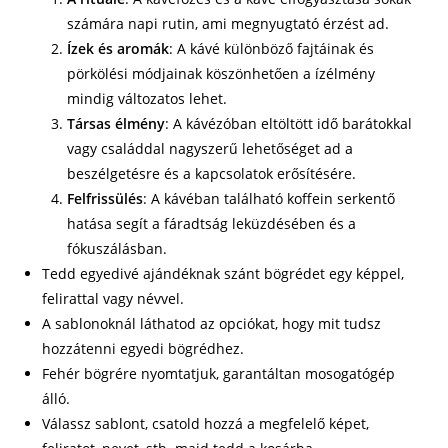
számára napi rutin, ami megnyugtató érzést ad.
Ízek és aromák
: A kávé különböző fajtáinak és
pörkölési módjainak köszönhetően a ízélmény
mindig változatos lehet.
Társas élmény
: A kávézóban eltöltött idő barátokkal
vagy családdal nagyszerű lehetőséget ad a
beszélgetésre és a kapcsolatok erősítésére.
Felfrissülés
: A kávéban található koffein serkentő
hatása segít a fáradtság leküzdésében és a
fókuszálásban.
Tedd egyedivé ajándéknak szánt bögrédet egy képpel,
felirattal vagy névvel.
A sablonoknál láthatod az opciókat, hogy mit tudsz
hozzátenni egyedi bögrédhez.
Fehér bögrére nyomtatjuk, garantáltan mosogatógép
álló.
Válassz sablont, csatold hozzá a megfelelő képet,