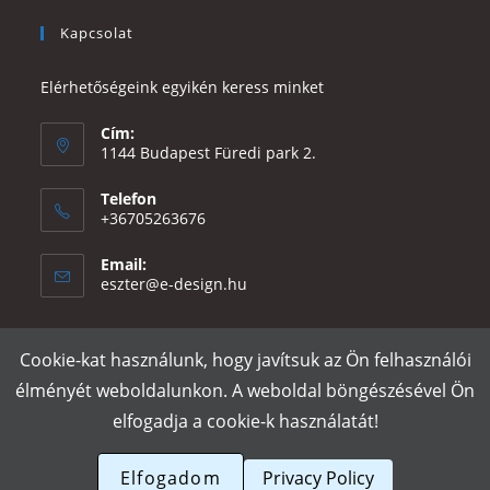
Kapcsolat
Elérhetőségeink egyikén keress minket
Cím:
1144 Budapest Füredi park 2.
Telefon
+36705263676
Email:
Opens
eszter@e-design.hu
in
your
application
Cookie-kat használunk, hogy javítsuk az Ön felhasználói
Rólunk
Szállítás és fizetés
Adatvédelmi tájékoztató
ÁSZF
élményét weboldalunkon. A weboldal böngészésével Ön
Póló nyomtatás
Gy.I.K.
elfogadja a cookie-k használatát!
e-design.hu
Elfogadom
Privacy Policy