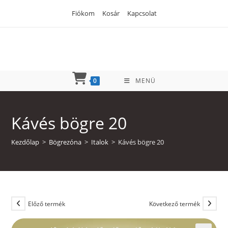
Skip
Fiókom
Kosár
Kapcsolat
to
content
0
MENÜ
Kávés bögre 20
Kezdőlap
>
Bögrezóna
>
Italok
>
Kávés bögre 20
Előző termék
Következő termék