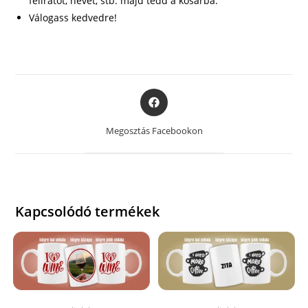
feliratot, nevet, stb. majd tedd a kosárba.
Válogass kedvedre!
Opens
in
a
Megosztás Facebookon
new
window
Kapcsolódó termékek