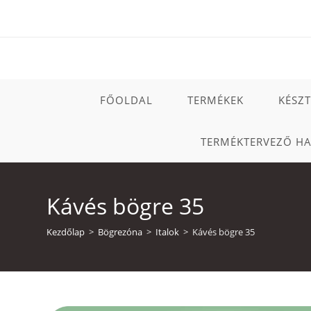
Skip
to
content
FŐOLDAL
TERMÉKEK
KÉSZ
TERMÉKTERVEZŐ H
Kávés bögre 35
Kezdőlap
>
Bögrezóna
>
Italok
>
Kávés bögre 35