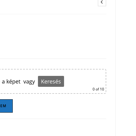
 a képet
vagy
Keresés
0
of 10
ZEM