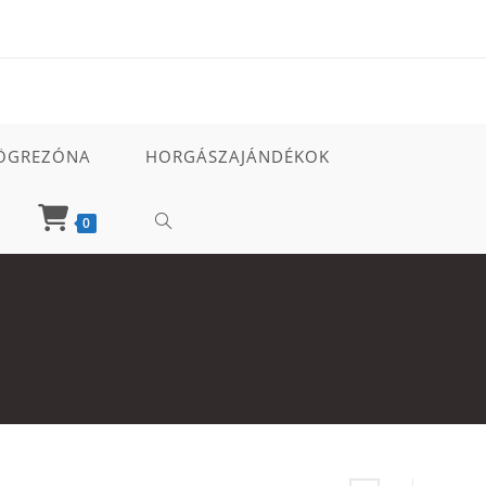
ÖGREZÓNA
HORGÁSZAJÁNDÉKOK
TOGGLE
0
WEBSITE
SEARCH