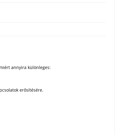
miért annyira különleges:
pcsolatok erősítésére.