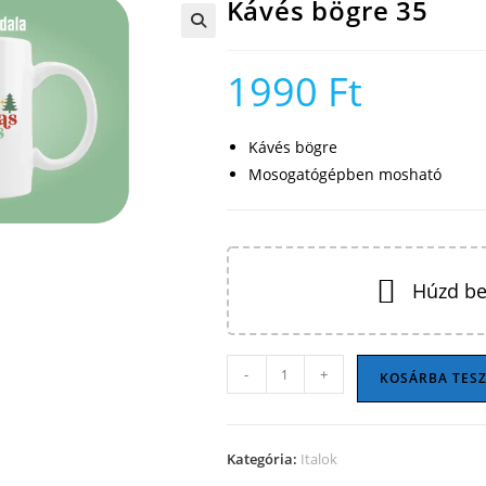
Kávés bögre 35
🔍
1990
Ft
Kávés bögre
Mosogatógépben mosható
Húzd be
Kávés
-
+
KOSÁRBA TES
bögre
35
mennyiség
Kategória:
Italok