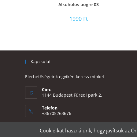
Alkoholos bögre 03
1990
Ft
Kapcsolat
Elérhetőségeink egyikén keress minket
Cím:
1144 Budapest Füredi park 2.
Telefon
+36705263676
Email:
Cookie-kat használunk, hogy javítsuk az Ö
Opens
eszter@e-design.hu
in