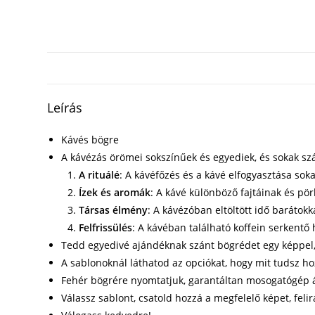
Leírás
Kávés bögre
A kávézás örömei sokszínűek és egyediek, és sokak sz
A rituálé
: A kávéfőzés és a kávé elfogyasztása so
Ízek és aromák
: A kávé különböző fajtáinak és pö
Társas élmény
: A kávézóban eltöltött idő barátok
Felfrissülés
: A kávéban található koffein serkentő
Tedd egyedivé ajándéknak szánt bögrédet egy képpel, f
A sablonoknál láthatod az opciókat, hogy mit tudsz h
Fehér bögrére nyomtatjuk, garantáltan mosogatógép á
Válassz sablont, csatold hozzá a megfelelő képet, felir