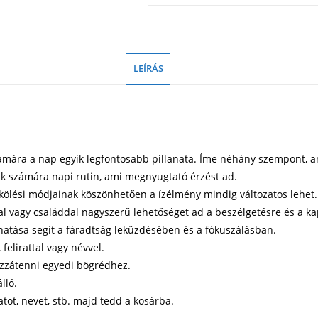
LEÍRÁS
ámára a nap egyik legfontosabb pillanata. Íme néhány szempont, a
kak számára napi rutin, ami megnyugtató érzést ad.
rkölési módjainak köszönhetően a ízélmény mindig változatos lehet.
kal vagy családdal nagyszerű lehetőséget ad a beszélgetésre és a ka
 hatása segít a fáradtság leküzdésében és a fókuszálásban.
elirattal vagy névvel.
ozzátenni egyedi bögrédhez.
lló.
atot, nevet, stb. majd tedd a kosárba.