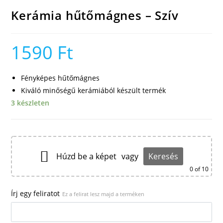
Kerámia hűtőmágnes – Szív
1590
Ft
Fényképes hűtőmágnes
Kiváló minőségű kerámiából készült termék
3 készleten
Húzd be a képet
vagy
Keresés
0
of 10
Írj egy feliratot
Ez a felirat lesz majd a terméken