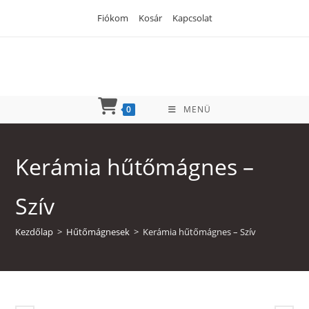
Skip
Fiókom
Kosár
Kapcsolat
to
content
0
MENÜ
Kerámia hűtőmágnes –
Szív
Kezdőlap
>
Hűtőmágnesek
>
Kerámia hűtőmágnes – Szív