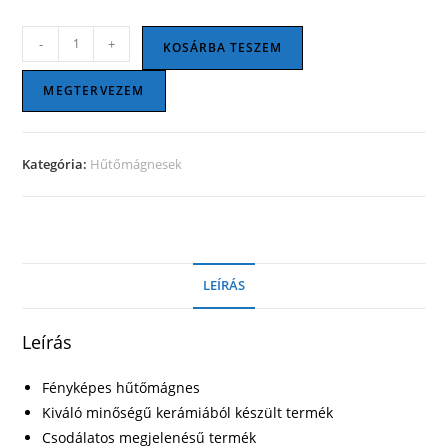
Kerámia
-
+
KOSÁRBA TESZEM
hűtőmágnes
-
MEGTERVEZEM
Szív
mennyiség
Kategória:
Hűtőmágnesek
LEÍRÁS
Leírás
Fényképes hűtőmágnes
Kiváló minőségű kerámiából készült termék
Csodálatos megjelenésű termék