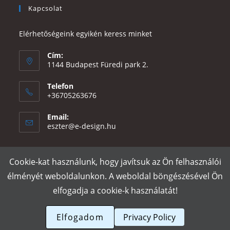
Kapcsolat
Elérhetőségeink egyikén keress minket
Cím:
1144 Budapest Füredi park 2.
Telefon
+36705263676
Email:
Opens
eszter@e-design.hu
in
your
application
Cookie-kat használunk, hogy javítsuk az Ön felhasználói
Rólunk
Szállítás és fizetés
Adatvédelmi tájékoztató
ÁSZF
élményét weboldalunkon. A weboldal böngészésével Ön
Póló nyomtatás
Gy.I.K.
elfogadja a cookie-k használatát!
e-design.hu
Elfogadom
Privacy Policy