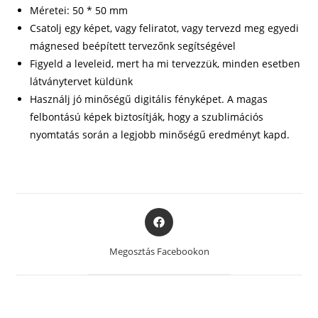
Méretei: 50 * 50 mm
Csatolj egy képet, vagy feliratot, vagy tervezd meg egyedi
mágnesed beépített tervezőnk segítségével
Figyeld a leveleid, mert ha mi tervezzük, minden esetben
látványtervet küldünk
Használj jó minőségű digitális fényképet. A magas
felbontású képek biztosítják, hogy a szublimációs
nyomtatás során a legjobb minőségű eredményt kapd.
Opens
in
a
Megosztás Facebookon
new
window