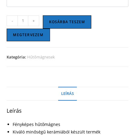
Kerámia
-
+
KOSÁRBA TESZEM
hűtőmágnes
-
MEGTERVEZEM
Téglalap
mennyiség
Kategória:
Hűtőmágnesek
LEÍRÁS
Leírás
Fényképes hűtőmágnes
Kiváló minőségű kerámiából készült termék