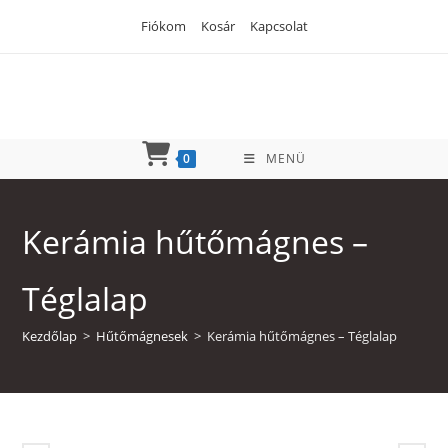
Skip
Fiókom
Kosár
Kapcsolat
to
content
0
MENÜ
Kerámia hűtőmágnes –
Téglalap
Kezdőlap
>
Hűtőmágnesek
>
Kerámia hűtőmágnes – Téglalap