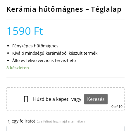
Kerámia hűtőmágnes – Téglalap
1590
Ft
Fényképes hűtőmágnes
Kiváló minőségű kerámiából készült termék
Álló és fekvő verzió is tervezhető
8 készleten
Húzd be a képet
vagy
Keresés
0
of 10
Írj egy feliratot
Ez a felirat lesz majd a terméken