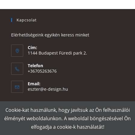
Kapcsolat
Elérhetőségeink egyikén keress minket
Cím:
1144 Budapest Füredi park 2.
Telefon
+36705263676
Email:
Opens
eszter@e-design.hu
in
your
application
Cookie-kat használunk, hogy javítsuk az Ön felhasználói
Rólunk
Szállítás és fizetés
Adatvédelmi tájékoztató
ÁSZF
élményét weboldalunkon. A weboldal böngészésével Ön
Póló nyomtatás
Gy.I.K.
elfogadja a cookie-k használatát!
e-design.hu