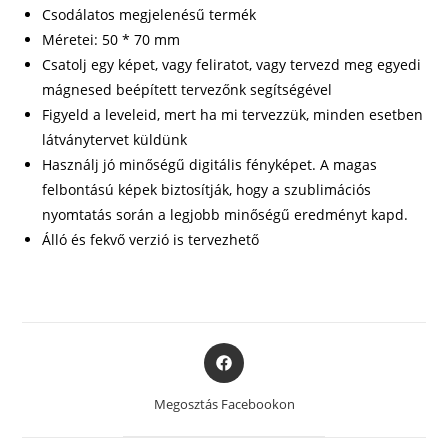
Csodálatos megjelenésű termék
Méretei: 50 * 70 mm
Csatolj egy képet, vagy feliratot, vagy tervezd meg egyedi
mágnesed beépített tervezőnk segítségével
Figyeld a leveleid, mert ha mi tervezzük, minden esetben
látványtervet küldünk
Használj jó minőségű digitális fényképet. A magas
felbontású képek biztosítják, hogy a szublimációs
nyomtatás során a legjobb minőségű eredményt kapd.
Álló és fekvő verzió is tervezhető
Opens
in
a
Megosztás Facebookon
new
window