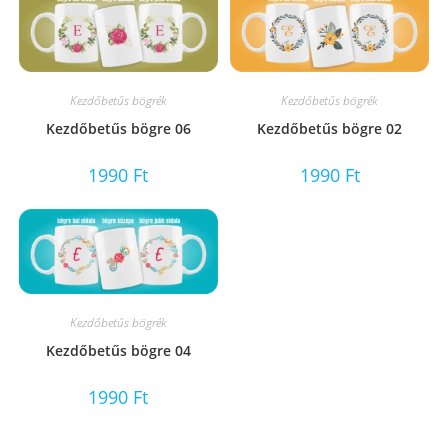
Kezdőbetűs bögrék
Kezdőbetűs bögrék
Kezdőbetűs bögre 06
Kezdőbetűs bögre 02
1990
Ft
1990
Ft
Kezdőbetűs bögrék
Kezdőbetűs bögre 04
1990
Ft