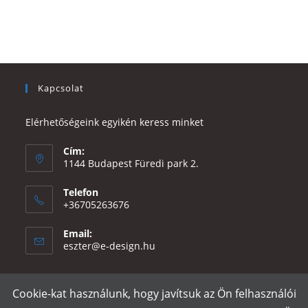
Kapcsolat
Elérhetőségeink egyikén keress minket
Cím:
1144 Budapest Füredi park 2.
Telefon
+36705263676
Email:
Opens
eszter@e-design.hu
in
your
application
Cookie-kat használunk, hogy javítsuk az Ön felhasználói