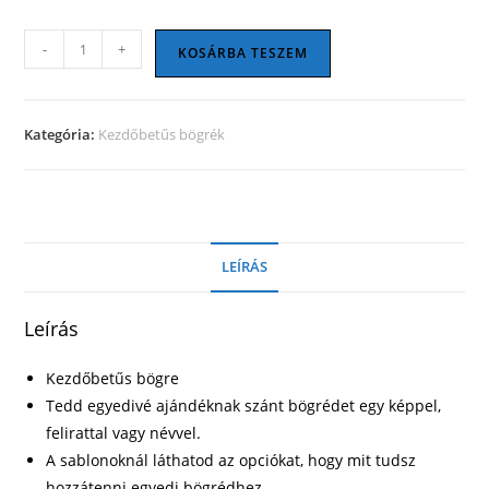
Kezdőbetűs
-
+
KOSÁRBA TESZEM
bögre
07
mennyiség
Kategória:
Kezdőbetűs bögrék
LEÍRÁS
Leírás
Kezdőbetűs bögre
Tedd egyedivé ajándéknak szánt bögrédet egy képpel,
felirattal vagy névvel.
A sablonoknál láthatod az opciókat, hogy mit tudsz
hozzátenni egyedi bögrédhez.