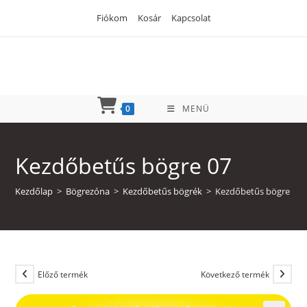
Skip
Fiókom
Kosár
Kapcsolat
to
content
0
MENÜ
Kezdőbetűs bögre 07
Kezdőlap
>
Bögrezóna
>
Kezdőbetűs bögrék
>
Kezdőbetűs bögre 07
Előző termék
Következő termék