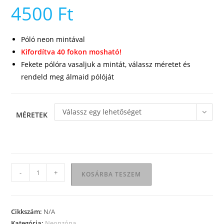
4500
Ft
Póló neon mintával
Kifordítva 40 fokon mosható!
Fekete pólóra vasaljuk a mintát, válassz méretet és
rendeld meg álmaid pólóját
Válassz egy lehetőséget
MÉRETEK
Kiss
-
+
KOSÁRBA TESZEM
my
női
póló
Cikkszám:
N/A
mennyiség
Kategória:
Neonzóna