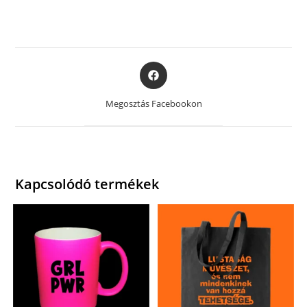
Opens
in
a
Megosztás Facebookon
new
window
Kapcsolódó termékek