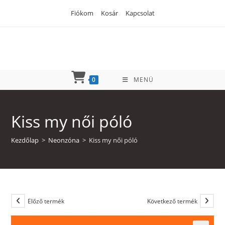
Skip
Fiókom
Kosár
Kapcsolat
to
content
0
MENÜ
Kiss my női póló
Kezdőlap
>
Neonzóna
>
Kiss my női póló
Előző termék
Következő termék