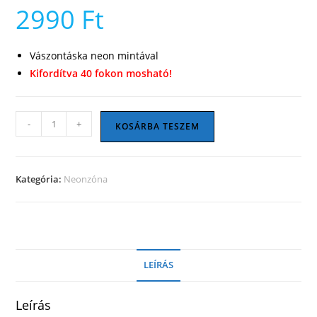
2990
Ft
Vászontáska neon mintával
Kifordítva 40 fokon mosható!
Kiss
-
+
KOSÁRBA TESZEM
my
vászontáska
mennyiség
Kategória:
Neonzóna
LEÍRÁS
Leírás