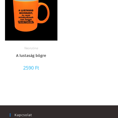
Neonzóna
A lustaság bögre
2590
Ft
Kapcsolat