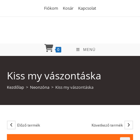
Skip
Fiókom
Kosár
Kapcsolat
to
content
0
MENÜ
Kiss my vászontáska
Kezdőlap
>
Neonzóna
>
Kiss my vászontáska
Előző termék
Következő termék