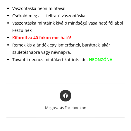
Vászontáska neon mintával
Csókold meg a … feliratú vászontáska
Vászontáska mintáink kiváló minőségű vasalható fóliából
készülnek
Kifordítva 40 fokon mosható!
Remek kis ajándék egy ismerősnek, barátnak, akár
születésnapra vagy névnapra.
További neonos mintákért kattints ide:
NEONZÓNA
Opens
in
a
Megosztás Facebookon
new
window