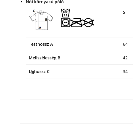
Női környakú póló
S
Testhossz A
64
Mellszélesség B
42
Ujjhossz C
34