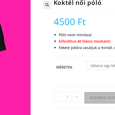
Koktél női póló
🔍
4500
Ft
Póló neon mintával
Kifordítva 40 fokon mosható!
Fekete pólóra vasaljuk a mintát,
Válassz egy l
MÉRETEK
Koktél
-
+
KOSÁRBA TES
női
póló
mennyiség