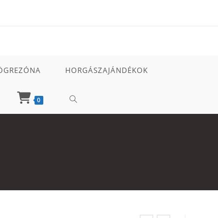
ÖGREZÓNA
HORGÁSZAJÁNDÉKOK
TOGGLE
0
WEBSITE
SEARCH