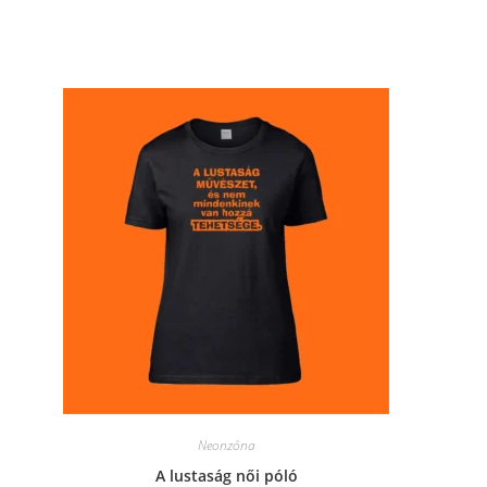
window
Neonzóna
A lustaság női póló