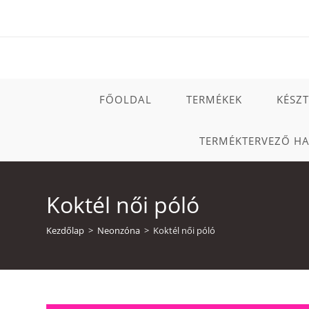
Skip
to
content
FŐOLDAL
TERMÉKEK
KÉSZ
TERMÉKTERVEZŐ H
Koktél női póló
Kezdőlap
>
Neonzóna
>
Koktél női póló