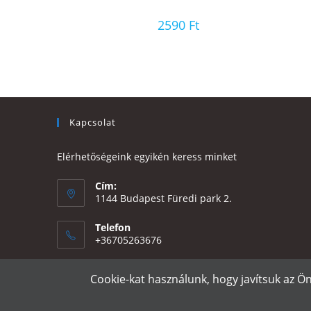
2590
Ft
Kapcsolat
Elérhetőségeink egyikén keress minket
Cím:
1144 Budapest Füredi park 2.
Telefon
+36705263676
Email:
Cookie-kat használunk, hogy javítsuk az Ö
Opens
eszter@e-design.hu
in
your