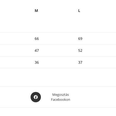
M
L
66
69
47
52
36
37
Opens
Megosztás
Facebookon
in
a
new