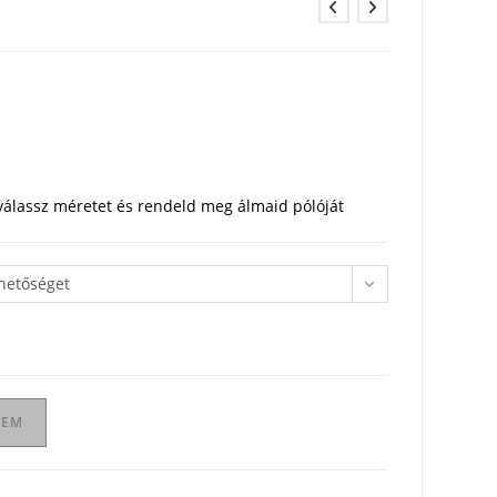
 válassz méretet és rendeld meg álmaid pólóját
ehetőséget
ZEM