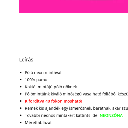
Leírás
Póló neon mintával
100% pamut
Koktél mintájú póló nőknek
Pólómintáink kiváló minőségű vasalható fóliából kész
Kifordítva 40 fokon mosható!
Remek kis ajándék egy ismerősnek, barátnak, akár sz
További neonos mintákért kattints ide:
NEONZÓNA
Mérettáblázat