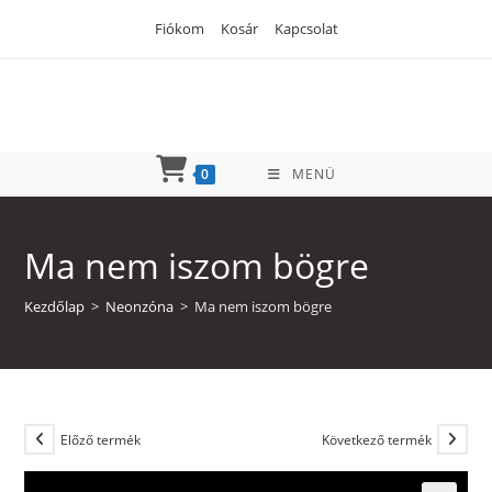
Skip
Fiókom
Kosár
Kapcsolat
to
content
0
MENÜ
Ma nem iszom bögre
Kezdőlap
>
Neonzóna
>
Ma nem iszom bögre
Előző termék
Következő termék