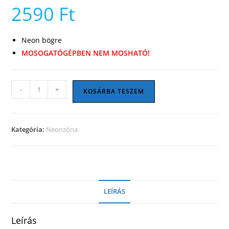
2590
Ft
Neon bögre
MOSOGATÓGÉPBEN NEM MOSHATÓ!
Ma
-
+
KOSÁRBA TESZEM
nem
iszom
bögre
Kategória:
Neonzóna
mennyiség
LEÍRÁS
Leírás