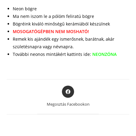
Neon bögre
Ma nem iszom le a pólóm feliratú bögre
Bögréink kiváló minőségű kerámiából készülnek
MOSOGATÓGÉPBEN NEM MOSHATÓ!
Remek kis ajándék egy ismerősnek, barátnak, akár
születésnapra vagy névnapra.
További neonos mintákért kattints ide:
NEONZÓNA
Opens
in
a
Megosztás Facebookon
new
window