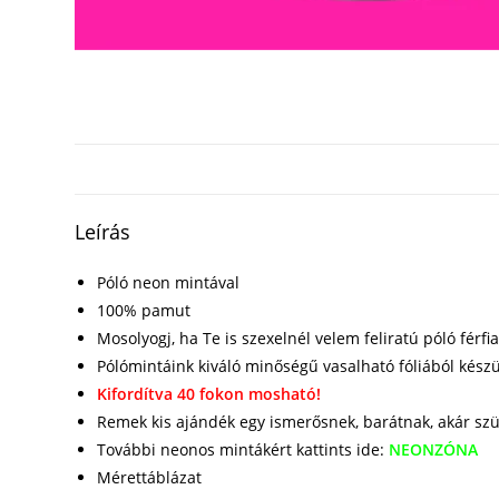
Leírás
Póló neon mintával
100% pamut
Mosolyogj, ha Te is szexelnél velem feliratú póló férfi
Pólómintáink kiváló minőségű vasalható fóliából kész
Kifordítva 40 fokon mosható!
Remek kis ajándék egy ismerősnek, barátnak, akár sz
További neonos mintákért kattints ide:
NEONZÓNA
Mérettáblázat