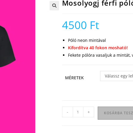
Mosolyogj férfi pól
🔍
4500
Ft
Póló neon mintával
Kifordítva 40 fokon mosható!
Fekete pólóra vasaljuk a mintát,
Válassz egy l
MÉRETEK
Mosolyogj
-
+
KOSÁRBA TES
férfi
póló
mennyiség