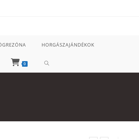
ÖGREZÓNA
HORGÁSZAJÁNDÉKOK
TOGGLE
0
WEBSITE
SEARCH