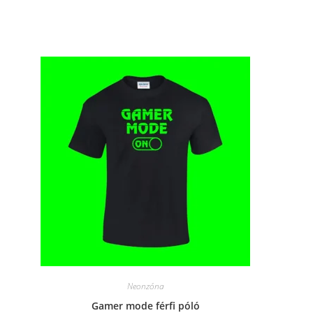
window
Neonzóna
Gamer mode férfi póló