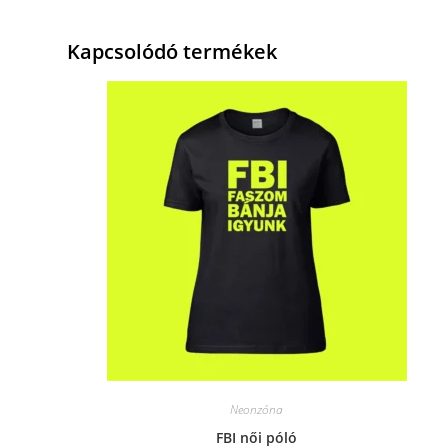
Kapcsolódó termékek
Neonzóna
FBI női póló