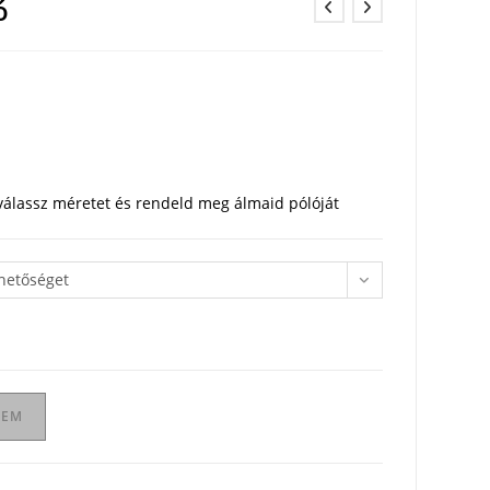
ó
 válassz méretet és rendeld meg álmaid pólóját
ehetőséget
ZEM