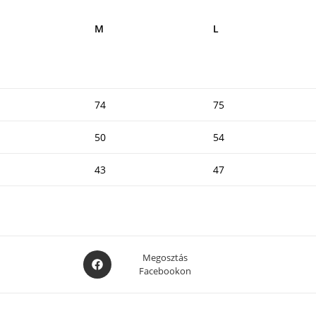
M
L
74
75
50
54
43
47
Opens
Megosztás
Facebookon
in
a
new