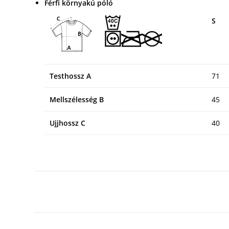
Férfi környakú póló
S
Testhossz A
71
Mellszélesség B
45
Ujjhossz C
40