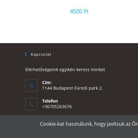
4500
Ft
Kapcsolat
Elérhetőségeink egyikén keress minket
Cím:
1144 Budapest Füredi park 2.
Telefon
+36705263676
Email:
Cookie-kat használunk, hogy javítsuk az Ö
Opens
eszter@e-design.hu
in
your