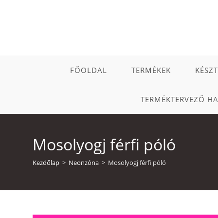
Skip
to
content
FŐOLDAL
TERMÉKEK
KÉSZ
TERMÉKTERVEZŐ H
Mosolyogj férfi póló
Kezdőlap
>
Neonzóna
>
Mosolyogj férfi póló