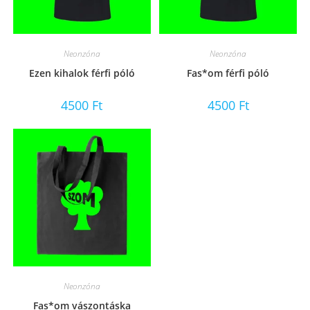
Neonzóna
Neonzóna
Ezen kihalok férfi póló
Fas*om férfi póló
4500
Ft
4500
Ft
Neonzóna
Fas*om vászontáska