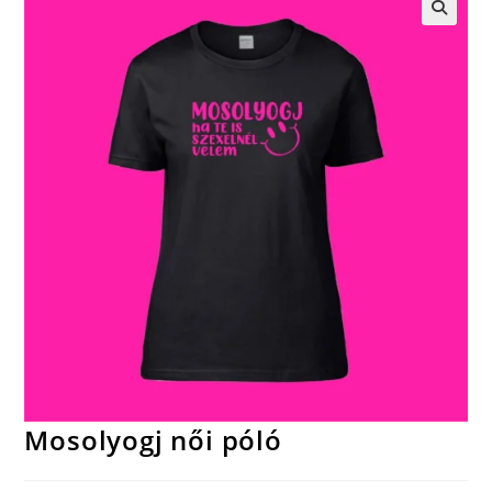
🔍
Mosolyogj női póló