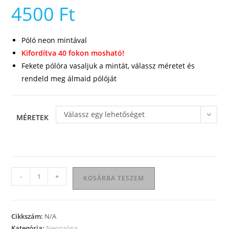
4500
Ft
Póló neon mintával
Kifordítva 40 fokon mosható!
Fekete pólóra vasaljuk a mintát, válassz méretet és
rendeld meg álmaid pólóját
Válassz egy lehetőséget
MÉRETEK
Mosolyogj
-
+
KOSÁRBA TESZEM
női
póló
mennyiség
Cikkszám:
N/A
Kategória:
Neonzóna