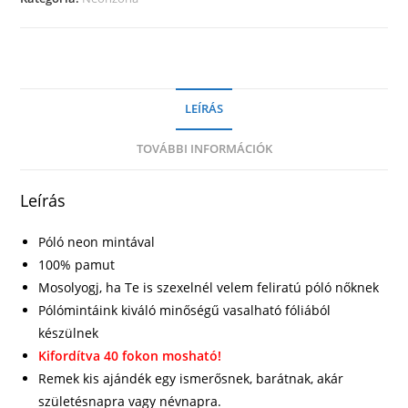
LEÍRÁS
TOVÁBBI INFORMÁCIÓK
Leírás
Póló neon mintával
100% pamut
Mosolyogj, ha Te is szexelnél velem feliratú póló nőknek
Pólómintáink kiváló minőségű vasalható fóliából
készülnek
Kifordítva 40 fokon mosható!
Remek kis ajándék egy ismerősnek, barátnak, akár
születésnapra vagy névnapra.