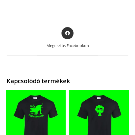
Opens
in
a
Megosztás Facebookon
new
window
Kapcsolódó termékek