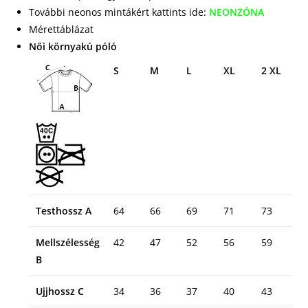
További neonos mintákért kattints ide:
NEONZÓNA
Mérettáblázat
Női környakú póló
S
M
L
XL
2 XL
Testhossz A
64
66
69
71
73
Mellszélesség
42
47
52
56
59
B
Ujjhossz C
34
36
37
40
43