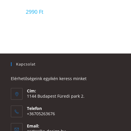
2990
Ft
Kapcsolat
Elérhetőségeink egyikén keress minket
Cím:
1144 Budapest Füredi park 2.
Telefon
+36705263676
Email:
Opens