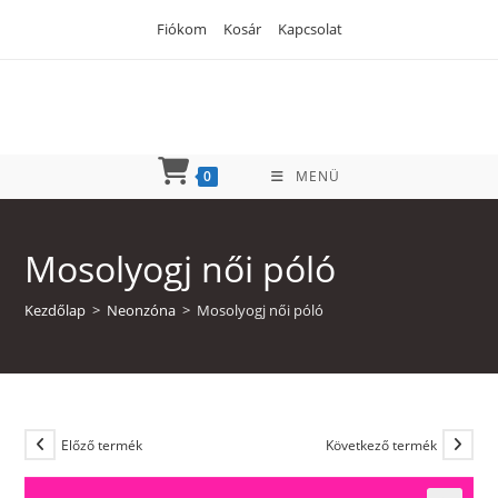
Skip
Fiókom
Kosár
Kapcsolat
to
content
0
MENÜ
Mosolyogj női póló
Kezdőlap
>
Neonzóna
>
Mosolyogj női póló
Előző termék
Következő termék