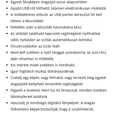
Egyedi fényképes öngyújtó ezüst alapszínben
Gyújtó USB-ről tölthető, teljesen elektronikusan működik.
A működéshez először az USB porton keresztül fel kell
tölteni a készüléket.
Feltöltés után a készülék használatra kész.
Az oldalán található kapcsoló segítségével nyithatóvá
válik, nyitáskor az izzítás automatikusan beindul.
Összecsukáskor az izzás leáll.
Nem kell szélben a nyílt lánggal szórakoznia, az izzó rész
akár viharban is működik.
Kis mérete miatt zsebben is hordható.
Igazi hightech eszköz dohányosoknak.
Csatolj egy képet, vagy feliratot, vagy tervezd meg egyedi
öngyújtód beépített tervezőnk segítségével
Figyeld a leveleid, mert ha mi tervezzük, minden esetben
látványtervet küldünk
Használj jó minőségű digitális fényképet. A magas
felbontású képek biztosítják, hogy a szublimációs