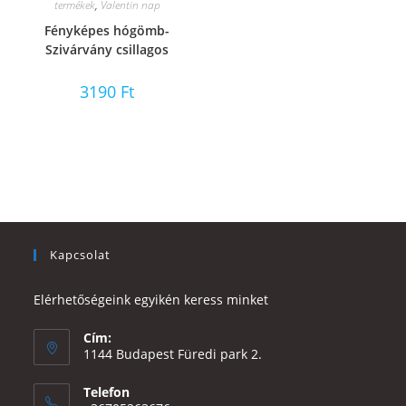
termékek
,
Valentin nap
Fényképes hógömb-
Szivárvány csillagos
3190
Ft
Kapcsolat
Elérhetőségeink egyikén keress minket
Cím:
1144 Budapest Füredi park 2.
Telefon