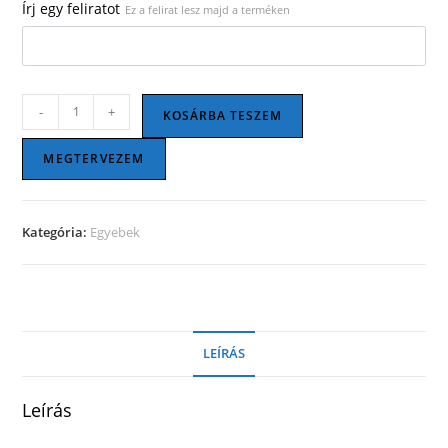
Írj egy feliratot
Ez a felirat lesz majd a terméken
Öngyújtó
-
+
KOSÁRBA TESZEM
ezüst
színben
MEGTERVEZEM
mennyiség
Kategória:
Egyebek
LEÍRÁS
Leírás