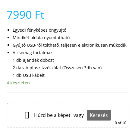
7990
Ft
Egyedi fényképes öngyújtó
Mindkét oldala nyomtatható
Gyújtó USB-ről tölthető, teljesen elektronikusan működik.
A csomag tartalmaz:
1 db ajándék dobozt
2 darab plusz izzószálat (Összesen 3db van)
1 db USB kábelt
4 készleten
Húzd be a képet
vagy
Keresés
0
of 10