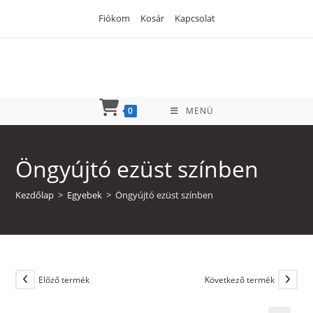
Skip
Fiókom
Kosár
Kapcsolat
to
content
0
MENÜ
Öngyújtó ezüst színben
Kezdőlap
>
Egyebek
>
Öngyújtó ezüst színben
Előző termék
Következő termék