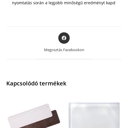
nyomtatás során a legjobb minőségű eredményt kapd
Opens
in
a
Megosztás Facebookon
new
window
Kapcsolódó termékek