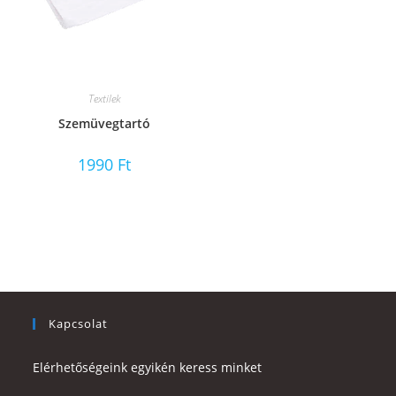
Textilek
Szemüvegtartó
1990
Ft
Kapcsolat
Elérhetőségeink egyikén keress minket