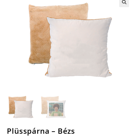
🔍
Plüsspárna – Bézs