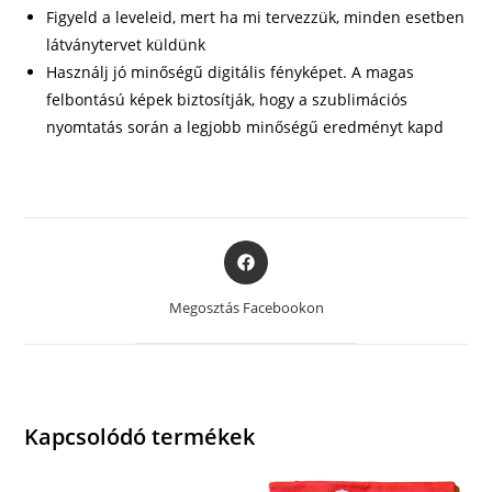
Figyeld a leveleid, mert ha mi tervezzük, minden esetben
látványtervet küldünk
Használj jó minőségű digitális fényképet. A magas
felbontású képek biztosítják, hogy a szublimációs
nyomtatás során a legjobb minőségű eredményt kapd
Opens
in
a
Megosztás Facebookon
new
window
Kapcsolódó termékek