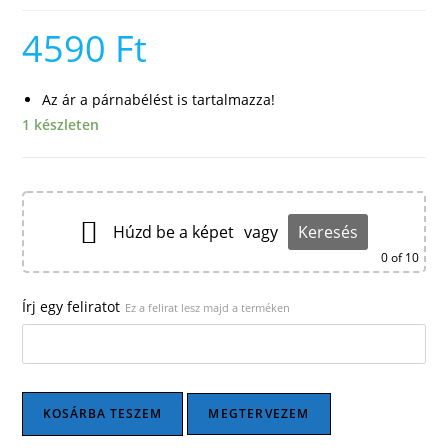
4590
Ft
Az ár a párnabélést is tartalmazza!
1 készleten
Húzd be a képet
vagy
Keresés
0
of 10
Írj egy feliratot
Ez a felirat lesz majd a terméken
Plüsspárna
KOSÁRBA TESZEM
MEGTERVEZEM
-