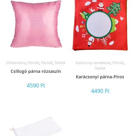
Glittermánia
,
Párnák
,
Párnák
,
Textilek
Karácsonyi termékeink
,
Párnák
,
Textilek
Csillogó párna rózsaszín
Karácsonyi párna-Piros
4590
Ft
4490
Ft