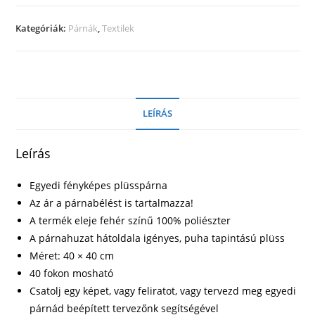
Bézs
mennyiség
Kategóriák:
Párnák
,
Textilek
LEÍRÁS
Leírás
Egyedi fényképes plüsspárna
Az ár a párnabélést is tartalmazza!
A termék eleje fehér színű 100% poliészter
A párnahuzat hátoldala igényes, puha tapintású plüss
Méret: 40 × 40 cm
40 fokon mosható
Csatolj egy képet, vagy feliratot, vagy tervezd meg egyedi
párnád beépített tervezőnk segítségével