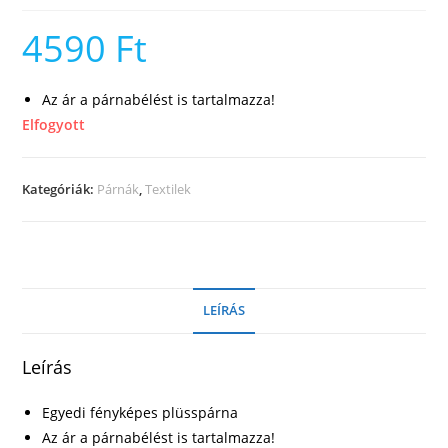
4590
Ft
Az ár a párnabélést is tartalmazza!
Elfogyott
Kategóriák:
Párnák
,
Textilek
LEÍRÁS
Leírás
Egyedi fényképes plüsspárna
Az ár a párnabélést is tartalmazza!