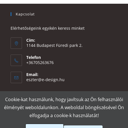
Kapcsolat
Elérhetőségeink egyikén keress minket
Cím:
1144 Budapest Füredi park 2.
Telefon
+36705263676
Email:
Opens
eszter@e-design.hu
in
your
application
Cookie-kat használunk, hogy javítsuk az Ön felhasználói
Rólunk
Szállítás és fizetés
Adatvédelmi tájékoztató
ÁSZF
élményét weboldalunkon. A weboldal böngészésével Ön
Póló nyomtatás
Gy.I.K.
elfogadja a cookie-k használatát!
e-design.hu