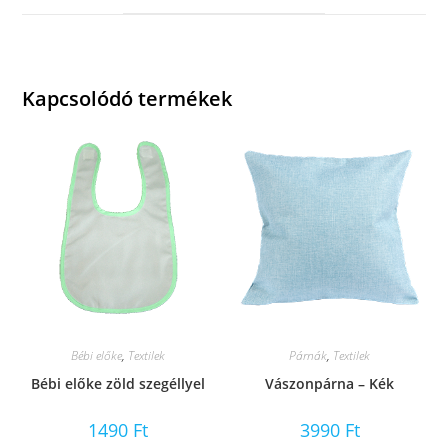
window
Kapcsolódó termékek
Bébi előke
,
Textilek
Párnák
,
Textilek
Bébi előke zöld szegéllyel
Vászonpárna – Kék
1490
Ft
3990
Ft