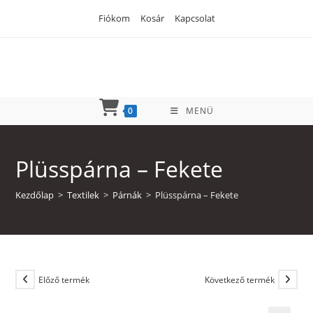
Skip
Fiókom
Kosár
Kapcsolat
to
content
0
MENÜ
Plüsspárna – Fekete
Kezdőlap
>
Textilek
>
Párnák
>
Plüsspárna – Fekete
Előző termék
Következő termék