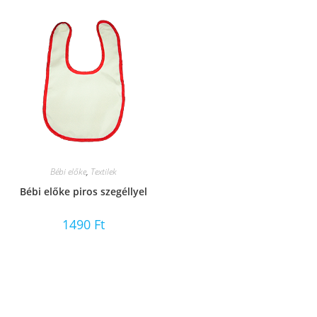
Bébi előke
,
Textilek
Bébi előke piros szegéllyel
1490
Ft