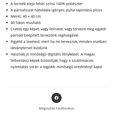
A termék eleje fehér színű 100% poliészter
A párnahuzat hátoldala igényes, puha tapintású plüss
Méret: 40 × 40 cm
40 fokon mosható
Csatolj egy képet, vagy feliratot, vagy tervezd meg egyedi
párnád beépített tervezőnk segítségével
Figyeld a leveleid, mert ha mi tervezzük, minden esetben
látványtervet küldünk
Használj jó minőségű digitális fényképet. A magas
felbontású képek biztosítják, hogy a szublimációs
nyomtatás során a legjobb minőségű eredményt kapd
Opens
in
a
Megosztás Facebookon
new