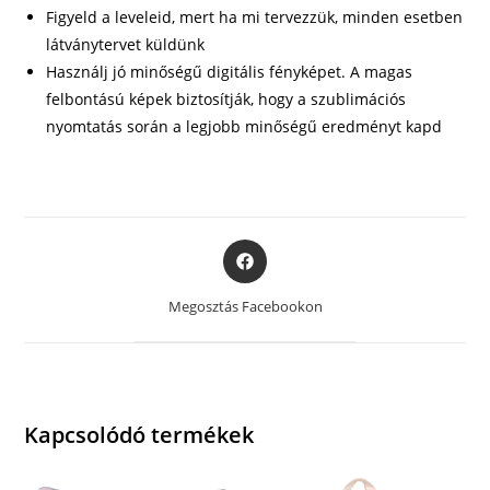
Figyeld a leveleid, mert ha mi tervezzük, minden esetben
látványtervet küldünk
Használj jó minőségű digitális fényképet. A magas
felbontású képek biztosítják, hogy a szublimációs
nyomtatás során a legjobb minőségű eredményt kapd
Opens
in
a
Megosztás Facebookon
new
window
Kapcsolódó termékek