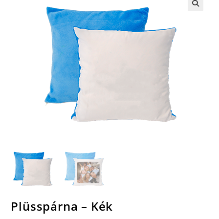
🔍
Plüsspárna – Kék