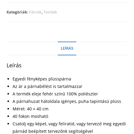
Kék
mennyiség
Kategóriák:
Párnák
,
Textilek
LEÍRÁS
Leírás
Egyedi fényképes plüsspárna
Az ár a párnabélést is tartalmazza!
A termék eleje fehér színű 100% poliészter
A párnahuzat hátoldala igényes, puha tapintású plüss
Méret: 40 × 40 cm
40 fokon mosható
Csatolj egy képet, vagy feliratot, vagy tervezd meg egyedi
párnád beépített tervezőnk segítségével