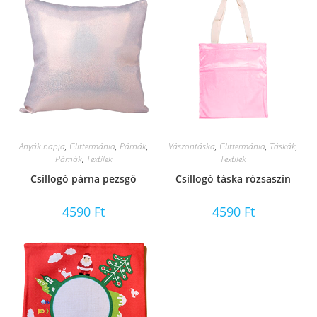
Anyák napja
,
Glittermánia
,
Párnák
,
Vászontáska
,
Glittermánia
,
Táskák
,
Párnák
,
Textilek
Textilek
Csillogó párna pezsgő
Csillogó táska rózsaszín
4590
Ft
4590
Ft