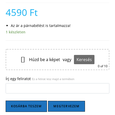
4590
Ft
Az ár a párnabélést is tartalmazza!
1 készleten
Húzd be a képet
vagy
Keresés
0
of 10
Írj egy feliratot
Ez a felirat lesz majd a terméken
Plüsspárna
KOSÁRBA TESZEM
MEGTERVEZEM
-