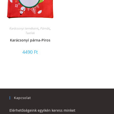
Karácsonyi termékeink
,
Párnák
,
Textilek
Karácsonyi párna-Piros
4490
Ft
Kapcsolat
Elérhetőségeink egyikén keress minket