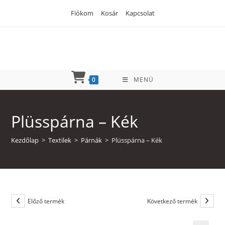
Skip
Fiókom
Kosár
Kapcsolat
to
content
0
MENÜ
Plüsspárna – Kék
Kezdőlap
>
Textilek
>
Párnák
>
Plüsspárna – Kék
Előző termék
Következő termék