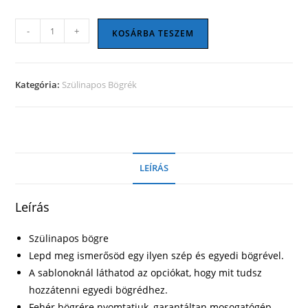
Szülinapos
-
+
KOSÁRBA TESZEM
bögre
27
mennyiség
Kategória:
Szülinapos Bögrék
LEÍRÁS
Leírás
Szülinapos bögre
Lepd meg ismerősöd egy ilyen szép és egyedi bögrével.
A sablonoknál láthatod az opciókat, hogy mit tudsz
hozzátenni egyedi bögrédhez.
Fehér bögrére nyomtatjuk, garantáltan mosogatógép