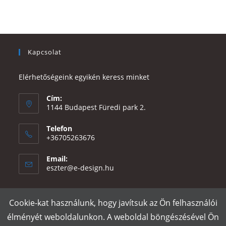
Kapcsolat
Elérhetőségeink egyikén keress minket
Cím:
1144 Budapest Füredi park 2.
Telefon
+36705263676
Email:
Opens
eszter@e-design.hu
in
your
application
Cookie-kat használunk, hogy javítsuk az Ön felhasználói
Rólunk
Szállítás és fizetés
Adatvédelmi tájékoztató
ÁSZF
élményét weboldalunkon. A weboldal böngészésével Ön
Póló nyomtatás
Gy.I.K.