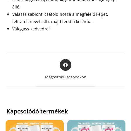
álló.
Válassz sablont, csatold hozzá a megfelelő képet,
feliratot, nevet, stb. majd tedd a kosárba.
Válogass kedvedre!
Opens
in
a
Megosztás Facebookon
new
window
Kapcsolódó termékek