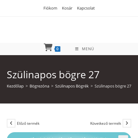
Skip
Fiókom
Kosár
Kapcsolat
to
content
0
MENÜ
Szülinapos bögre 27
Kezdőlap
>
Bögrezóna
>
Szülinapos Bögrék
>
Szülinapos bögre 27
Előző termék
Következő termék