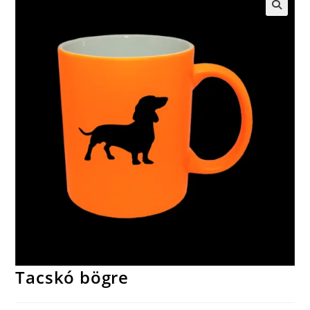
🔍
Tacskó bögre