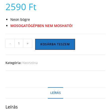
2590
Ft
Neon bögre
MOSOGATÓGÉPBEN NEM MOSHATÓ!
Tacskó
-
+
KOSÁRBA TESZEM
bögre
mennyiség
Kategória:
Neonzóna
LEÍRÁS
Leírás