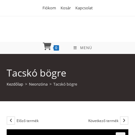
Skip
Fiókom
Kosár
Kapcsolat
to
content
0
MENÜ
Tacskó bögre
Kezdőlap
>
Neonzóna
>
Tacskó bögre
Előző termék
Következő termék