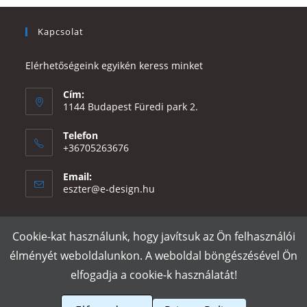
Kapcsolat
Elérhetőségeink egyikén keress minket
Cím:
1144 Budapest Füredi park 2.
Telefon
+36705263676
Email:
Opens
eszter@e-design.hu
in
your
application
Cookie-kat használunk, hogy javítsuk az Ön felhasználói
Rólunk
Szállítás és fizetés
Adatvédelmi tájékoztató
ÁSZF
élményét weboldalunkon. A weboldal böngészésével Ön
Póló nyomtatás
Gy.I.K.
elfogadja a cookie-k használatát!
e-design.hu