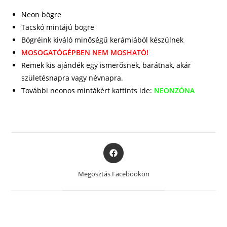
Neon bögre
Tacskó mintájú bögre
Bögréink kiváló minőségű kerámiából készülnek
MOSOGATÓGÉPBEN NEM MOSHATÓ!
Remek kis ajándék egy ismerősnek, barátnak, akár
születésnapra vagy névnapra.
További neonos mintákért kattints ide:
NEONZÓNA
Opens
in
a
Megosztás Facebookon
new
window