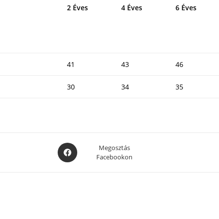
2 Éves
4 Éves
6 Éves
41
43
46
30
34
35
Opens
Megosztás
Facebookon
in
a
new
window