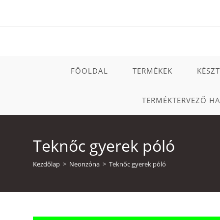
Skip
to
content
FŐOLDAL
TERMÉKEK
KÉSZ
TERMÉKTERVEZŐ H
Teknőc gyerek póló
Kezdőlap
>
Neonzóna
>
Teknőc gyerek póló