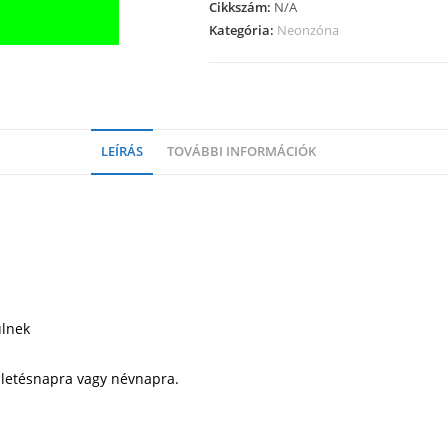
Cikkszám:
N/A
Kategória:
Neonzóna
LEÍRÁS
TOVÁBBI INFORMÁCIÓK
ülnek
ületésnapra vagy névnapra.