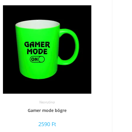
Neonzóna
Gamer mode bögre
2590
Ft