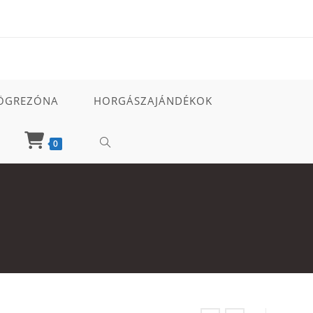
ÖGREZÓNA
HORGÁSZAJÁNDÉKOK
TOGGLE
0
WEBSITE
SEARCH