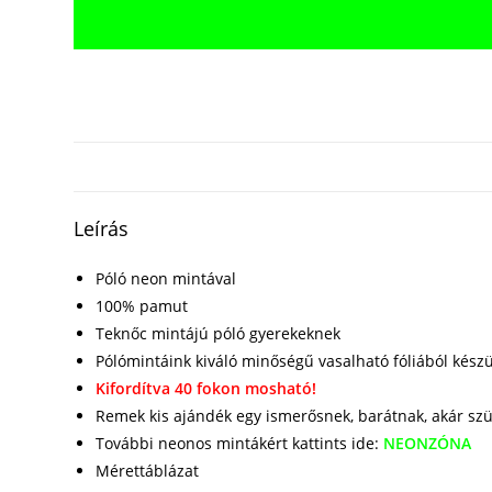
Leírás
Póló neon mintával
100% pamut
Teknőc mintájú póló gyerekeknek
Pólómintáink kiváló minőségű vasalható fóliából kész
Kifordítva 40 fokon mosható!
Remek kis ajándék egy ismerősnek, barátnak, akár sz
További neonos mintákért kattints ide:
NEONZÓNA
Mérettáblázat