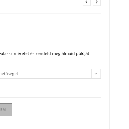
ó
 válassz méretet és rendeld meg álmaid pólóját
ehetőséget
ZEM