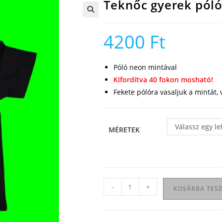
Teknőc gyerek pól
🔍
4200
Ft
Póló neon mintával
Kifordítva 40 fokon mosható!
Fekete pólóra vasaljuk a mintát,
Válassz egy l
MÉRETEK
Teknőc
-
+
KOSÁRBA TES
gyerek
póló
mennyiség