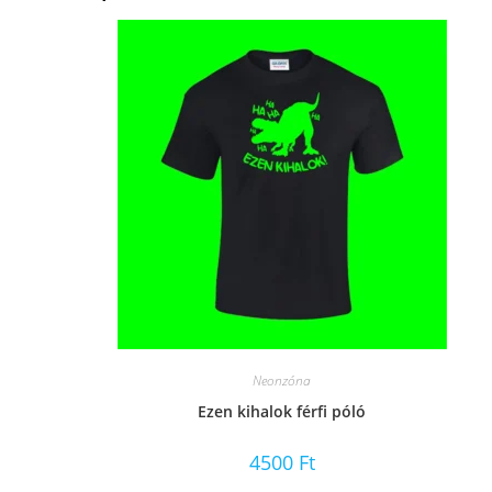
Neonzóna
Ezen kihalok férfi póló
4500
Ft