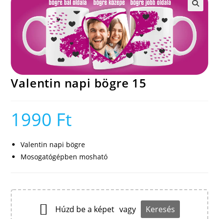
🔍
Valentin napi bögre 15
1990
Ft
Valentin napi bögre
Mosogatógépben mosható
Húzd be a képet
vagy
Keresés