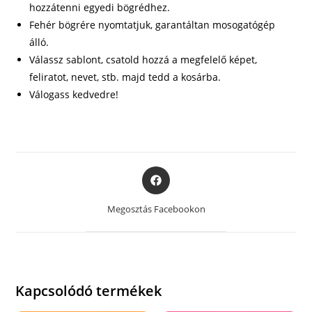
hozzátenni egyedi bögrédhez.
Fehér bögrére nyomtatjuk, garantáltan mosogatógép
álló.
Válassz sablont, csatold hozzá a megfelelő képet,
feliratot, nevet, stb. majd tedd a kosárba.
Válogass kedvedre!
Opens
in
a
Megosztás Facebookon
new
window
Kapcsolódó termékek