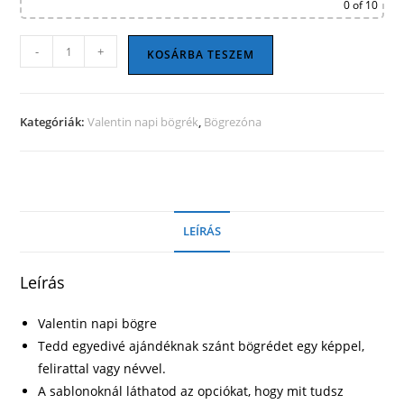
0
of 10
Valentin
-
+
KOSÁRBA TESZEM
napi
bögre
15
Kategóriák:
Valentin napi bögrék
,
Bögrezóna
mennyiség
LEÍRÁS
Leírás
Valentin napi bögre
Tedd egyedivé ajándéknak szánt bögrédet egy képpel,
felirattal vagy névvel.
A sablonoknál láthatod az opciókat, hogy mit tudsz