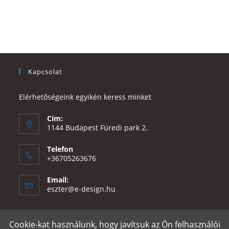
Kapcsolat
Elérhetőségeink egyikén keress minket
Cím:
1144 Budapest Füredi park 2.
Telefon
+36705263676
Email:
Opens
eszter@e-design.hu
in
your
application
Cookie-kat használunk, hogy javítsuk az Ön felhasználói