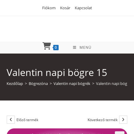
Skip
Fiókom
Kosár
Kapcsolat
to
content
0
MENÜ
Valentin napi bögre 15
Kezdőlap
>
Bögrezóna
>
Valentin napi bögrék
>
Valentin napi bögre 
Előző termék
Következő termék