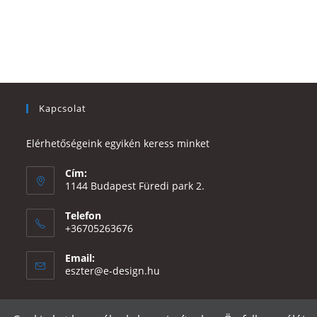
Kapcsolat
Elérhetőségeink egyikén keress minket
Cím:
1144 Budapest Füredi park 2.
Telefon
+36705263676
Email:
Opens
eszter@e-design.hu
in
your
application