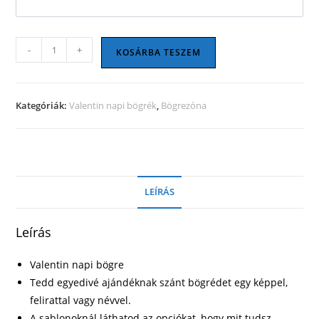
Valentin
-
+
KOSÁRBA TESZEM
napi
bögre
22
Kategóriák:
Valentin napi bögrék
,
Bögrezóna
mennyiség
LEÍRÁS
Leírás
Valentin napi bögre
Tedd egyedivé ajándéknak szánt bögrédet egy képpel,
felirattal vagy névvel.
A sablonoknál láthatod az opciókat, hogy mit tudsz