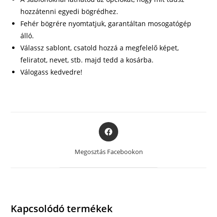
hozzátenni egyedi bögrédhez.
Fehér bögrére nyomtatjuk, garantáltan mosogatógép
álló.
Válassz sablont, csatold hozzá a megfelelő képet,
feliratot, nevet, stb. majd tedd a kosárba.
Válogass kedvedre!
Opens
in
a
Megosztás Facebookon
new
window
Kapcsolódó termékek