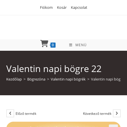
Skip
Fiókom
Kosár
Kapcsolat
to
content
0
MENÜ
Valentin napi bögre 22
Kezdőlap
>
Bögrezóna
>
Valentin napi bögrék
>
Valentin napi bögre 
Előző termék
Következő termék