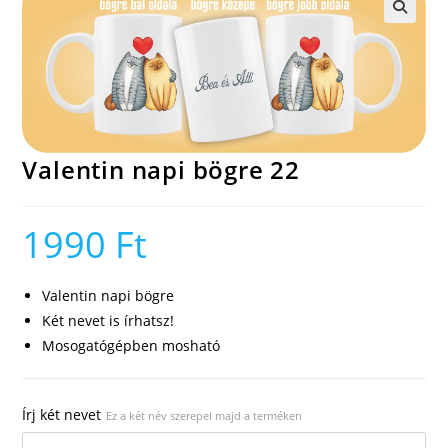
🔍
Valentin napi bögre 22
1990
Ft
Valentin napi bögre
Két nevet is írhatsz!
Mosogatógépben mosható
Írj két nevet
Ez a két név szerepel majd a terméken