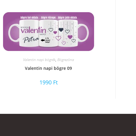
Valentin napi bögrék
,
Bögrezóna
Valentin napi bögre 09
1990
Ft