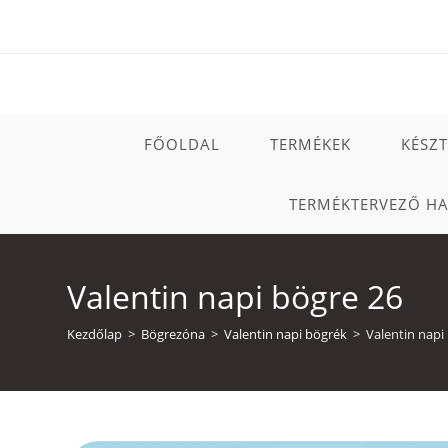
Skip
to
content
FŐOLDAL
TERMÉKEK
KÉSZ
TERMÉKTERVEZŐ H
Valentin napi bögre 26
Kezdőlap
>
Bögrezóna
>
Valentin napi bögrék
>
Valentin napi