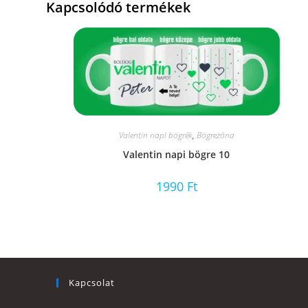
Kapcsolódó termékek
Valentin napi bögrék
,
Bögrezóna
Valentin napi bögre 10
1990
Ft
Kapcsolat