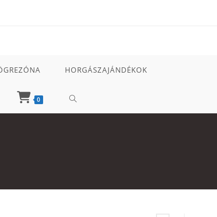
ÖGREZÓNA
HORGÁSZAJÁNDÉKOK
TOGGLE
0
WEBSITE
SEARCH