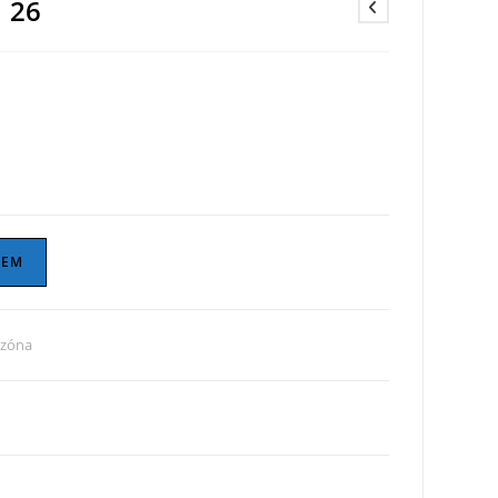
e 26
ZEM
ezóna