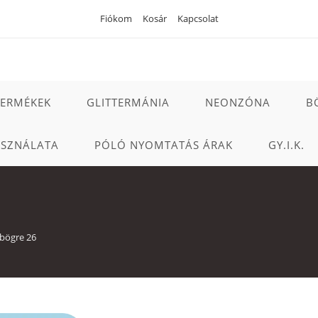
Fiókom
Kosár
Kapcsolat
TERMÉKEK
GLITTERMÁNIA
NEONZÓNA
B
ASZNÁLATA
PÓLÓ NYOMTATÁS ÁRAK
GY.I.K.
 bögre 26