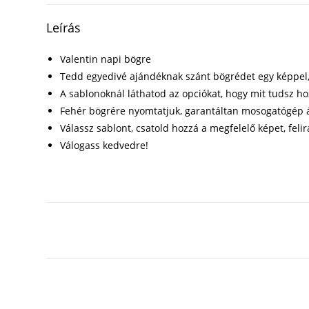
Leírás
Valentin napi bögre
Tedd egyedivé ajándéknak szánt bögrédet egy képpel, f
A sablonoknál láthatod az opciókat, hogy mit tudsz h
Fehér bögrére nyomtatjuk, garantáltan mosogatógép á
Válassz sablont, csatold hozzá a megfelelő képet, felir
Válogass kedvedre!