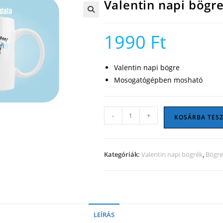
Valentin napi bögr
🔍
1990
Ft
Valentin napi bögre
Mosogatógépben mosható
Valentin
-
+
KOSÁRBA TES
napi
bögre
26
Kategóriák:
Valentin napi bögrék
,
Bögr
mennyiség
LEÍRÁS