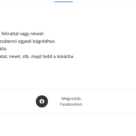
elirattal vagy névvel.
ozzátenni egyedi bögrédhez.
lló.
atot, nevet, stb. majd tedd a kosárba.
Opens
Megosztás
Facebookon
in
a
new
window