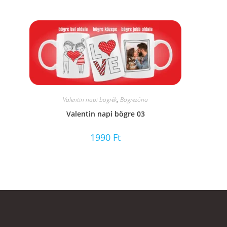
Valentin napi bögrék
,
Bögrezóna
Valentin napi bögre 03
1990
Ft