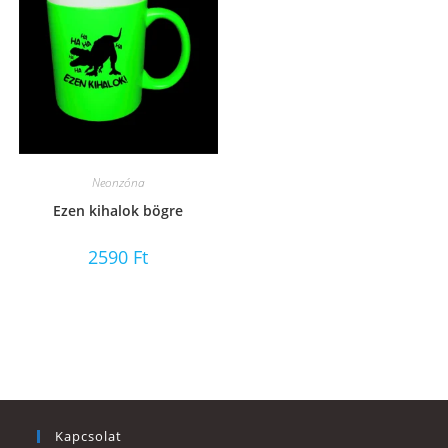
Neonzóna
Ezen kihalok bögre
2590
Ft
Kapcsolat