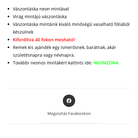
Vászontáska neon mintával
Virág mintájú vászontáska
Vászontáska mintáink kiváló minőségű vasalható fóliából
készülnek
Kifordítva 40 fokon mosható!
Remek kis ajándék egy ismerősnek, barátnak, akár
születésnapra vagy névnapra.
További neonos mintákért kattints ide:
NEONZÓNA
Opens
in
a
Megosztás Facebookon
new
window