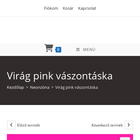
Skip
Fiókom
Kosár
Kapcsolat
to
content
0
MENÜ
Virág pink vászontáska
Kezdőlap
>
Neonzóna
>
Virág pink vászontáska
Előző termék
Következő termék