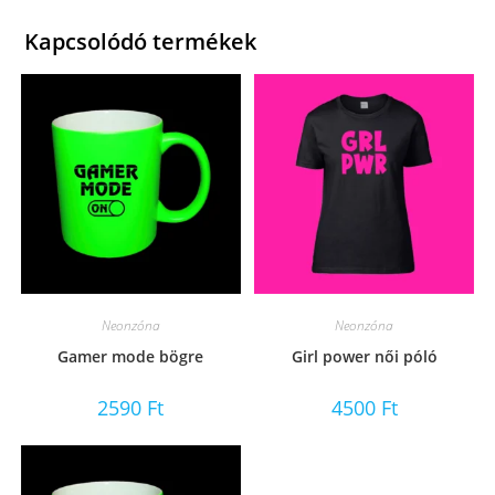
Kapcsolódó termékek
Neonzóna
Neonzóna
Gamer mode bögre
Girl power női póló
2590
Ft
4500
Ft