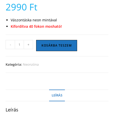
2990
Ft
Vászontáska neon mintával
Kifordítva 40 fokon mosható!
Virág
-
+
KOSÁRBA TESZEM
pink
vászontáska
mennyiség
Kategória:
Neonzóna
LEÍRÁS
Leírás