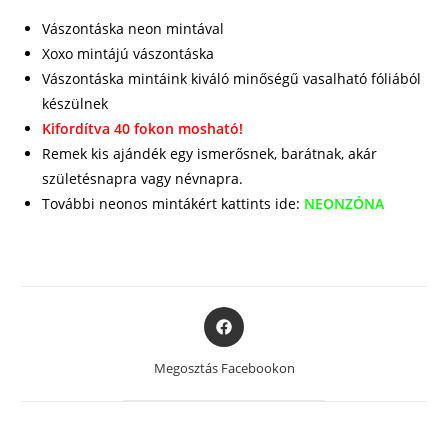
Vászontáska neon mintával
Xoxo mintájú vászontáska
Vászontáska mintáink kiváló minőségű vasalható fóliából
készülnek
Kifordítva 40 fokon mosható!
Remek kis ajándék egy ismerősnek, barátnak, akár
születésnapra vagy névnapra.
További neonos mintákért kattints ide:
NEONZÓNA
Opens
in
a
Megosztás Facebookon
new
window