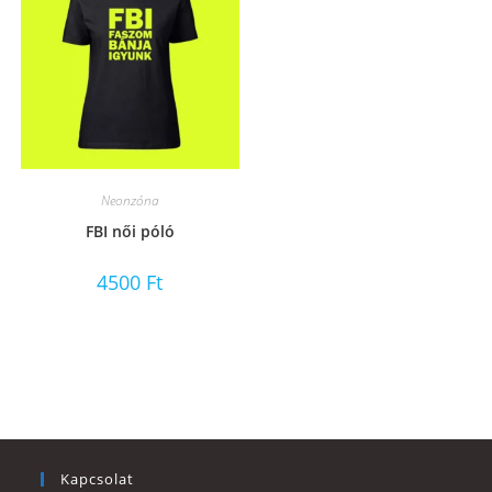
Neonzóna
FBI női póló
4500
Ft
Kapcsolat