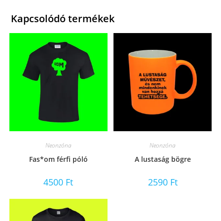
Kapcsolódó termékek
Neonzóna
Neonzóna
Fas*om férfi póló
A lustaság bögre
4500
Ft
2590
Ft