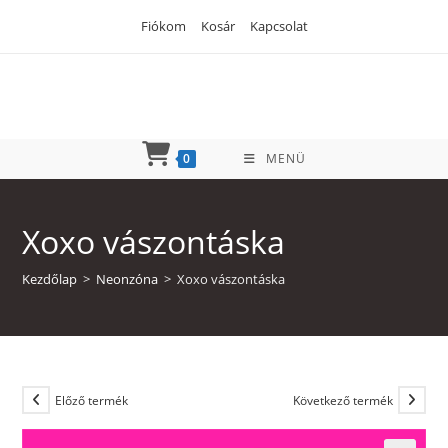
Skip
Fiókom
Kosár
Kapcsolat
to
content
0
MENÜ
Xoxo vászontáska
Kezdőlap
>
Neonzóna
>
Xoxo vászontáska
Előző termék
Következő termék