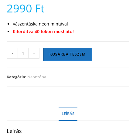
2990
Ft
Vászontáska neon mintával
Kifordítva 40 fokon mosható!
Xoxo
-
+
KOSÁRBA TESZEM
vászontáska
mennyiség
Kategória:
Neonzóna
LEÍRÁS
Leírás